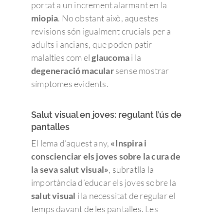
portat a un increment alarmant en la
miopia
. No obstant això, aquestes
revisions són igualment crucials per a
adults i ancians, que poden patir
malalties com el
glaucoma
i la
degeneració macular
sense mostrar
símptomes evidents.
Salut visual en joves: regulant l’ús de
pantalles
El lema d’aquest any,
«Inspira i
conscienciar els joves sobre la cura de
la seva salut visual»
, subratlla la
importància d’educar els joves sobre la
salut visual
i la necessitat de regular el
temps davant de les pantalles. Les