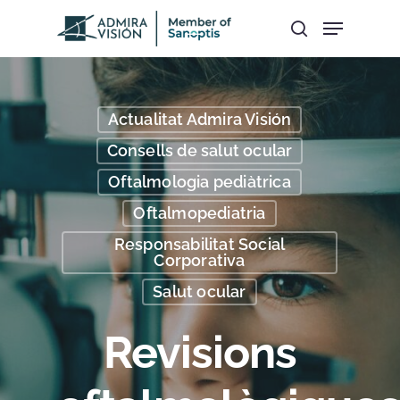
Hit enter to search or ESC to close
Actualitat Admira Visión
Consells de salut ocular
Oftalmologia pediàtrica
Oftalmopediatria
Responsabilitat Social
Corporativa
Salut ocular
Revisions