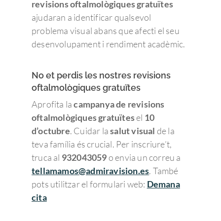
revisions oftalmològiques gratuïtes
ajudaran a identificar qualsevol
problema visual abans que afecti el seu
desenvolupament i rendiment acadèmic.
No et perdis les nostres revisions
oftalmològiques gratuïtes
Aprofita la
campanya de revisions
oftalmològiques gratuïtes
el
10
d’octubre
. Cuidar la
salut visual
de la
teva família és crucial. Per inscriure’t,
truca al
932043059
o envia un correu a
tellamamos@admiravision.es
. També
pots utilitzar el formulari web:
Demana
cita