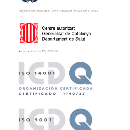
Organización adherida al Pacto Mundial de las Naciones Unidas
Autorización núm. E08555370