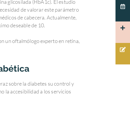
na glicosilada (HbA1c). El estudio
necesidad de valorar este parámetro
s médicos de cabecera. Actualmente,
áximo deseable de 10.
on un oftalmólogo experto en retina,
abética
raz sobre la diabetes su control y
la accesibilidad a los servicios