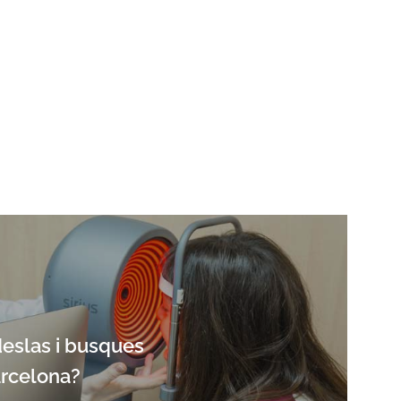
deslas i busques
arcelona?