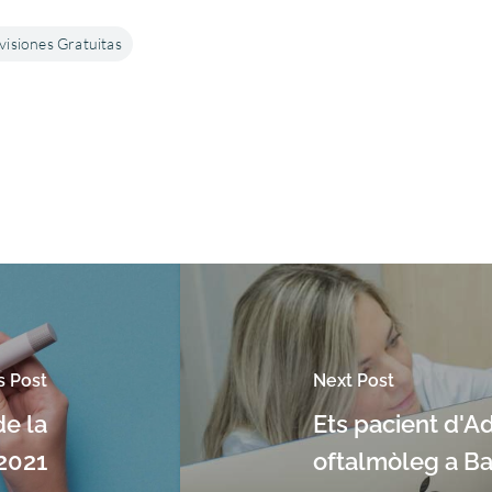
visiones Gratuitas
s Post
Next Post
de la
Ets pacient d'A
 2021
oftalmòleg a B