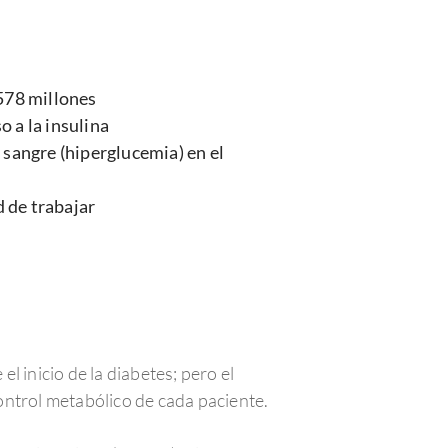
578 millones
o a la insulina
n sangre (hiperglucemia) en el
d de trabajar
 inicio de la diabetes; pero el
ontrol metabólico de cada paciente.