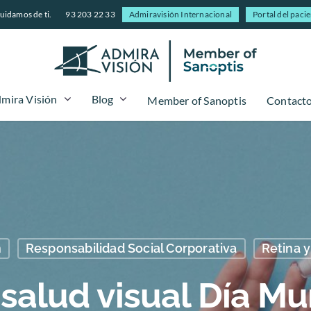
uidamos de ti.
93 203 22 33
Admiravisión Internacional
Portal del paci
mira Visión
Blog
Member of Sanoptis
Contact
n
Responsabilidad Social Corporativa
Retina 
alud visual Día Mun