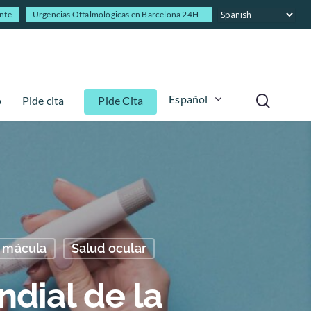
ente
Urgencias Oftalmológicas en Barcelona 24H
Español
o
Pide cita
Pide Cita
y mácula
Salud ocular
dial de la