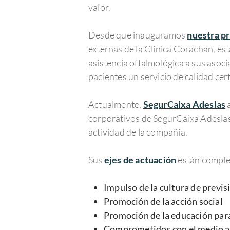
valor.
Desde que inauguramos
nuestra p
externas de la Clínica Corachan, es
asistencia oftalmológica a sus aso
pacientes un servicio de calidad cer
Actualmente,
SegurCaixa Adeslas
a
corporativos de SegurCaixa Adesla
actividad de la compañía.
Sus
ejes de actuación
están comple
Impulso de la cultura de previs
Promoción de la acción social
Promoción de la educación para
Comprometidos con el medio 