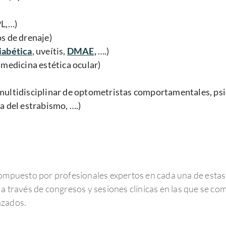
PL,…)
os de drenaje)
iabética
, uveítis,
DMAE,
….)
 medicina estética ocular)
multidisciplinar de optometristas comportamentales, psi
ía del estrabismo, ….)
compuesto por profesionales expertos en cada una de esta
 a través de congresos y sesiones clínicas en las que se c
nzados.