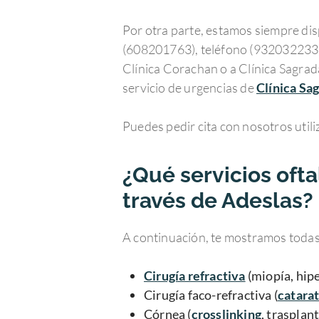
Por otra parte, estamos siempre dis
(608201763), teléfono (932032233)
Clínica Corachan o a Clínica Sagrada
servicio de urgencias de
Clínica Sag
Puedes pedir cita con nosotros util
¿Qué servicios ofta
través de Adeslas?
A continuación, te mostramos todas 
Cirugía refractiva
(miopía, hipe
Cirugía faco-refractiva (
catara
Córnea (
crosslinking
, trasplan