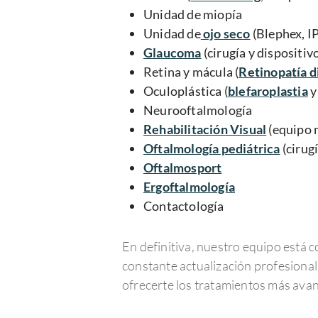
Unidad de miopía
Unidad de
ojo seco
(Blephex, I
Glaucoma
(cirugía y dispositiv
Retina y mácula (
Retinopatía d
Oculoplástica (
blefaroplastia
y
Neurooftalmología
Rehabilitación Visual
(equipo 
Oftalmología pediátrica
(cirug
Oftalmosport
Ergoftalmología
Contactología
En definitiva, nuestro equipo está 
constante actualización profesional
ofrecerte los tratamientos más ava