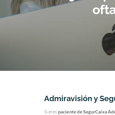
oft
Hit enter to search or ESC to close
Admiravisión y Seg
Si eres
paciente de SegurCaixa Ade