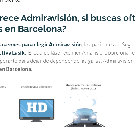
frece Admiravisión, si buscas o
s en Barcelona?
s
razones para elegir Admiravisión
, los pacientes de Seg
ctiva Lasik.
El equipo láser excimer Amaris proporciona re
operarte para dejar de depender de las gafas, Admiravisión
 en Barcelona
.