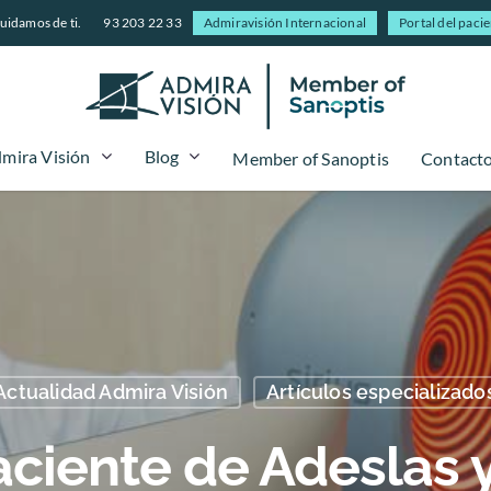
uidamos de ti.
93 203 22 33
Admiravisión Internacional
Portal del paci
mira Visión
Blog
Member of Sanoptis
Contact
Actualidad Admira Visión
Artículos especializado
aciente de Adeslas 