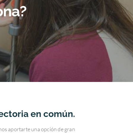
ona?
yectoria en común.
mos aportarte una opción de gran