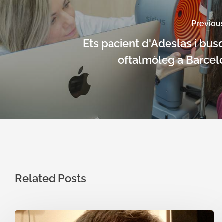
Previou
Ets pacient d'Adeslas i bu
oftalmòleg a Barcel
Related Posts