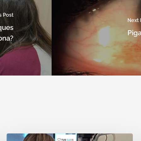
s Post
Next 
sques
Piga
ona?