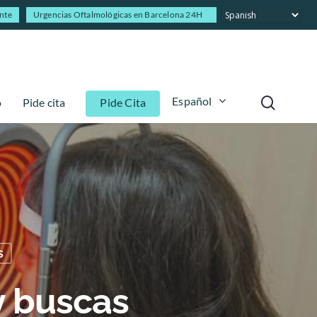
ente
Urgencias Oftalmológicas en Barcelona 24H
Español
o
Pide cita
Pide Cita
s
y buscas