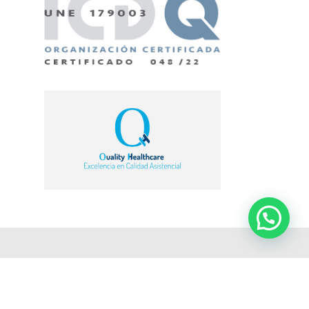
© Admiravisión - Oftalmología en Barcelona |
Web
desarrollada por Einatec Consulting