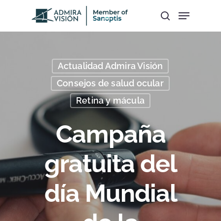
Hit enter to search or ESC to close
Actualidad Admira Visión
Consejos de salud ocular
Retina y mácula
Campaña
gratuita del
día Mundial