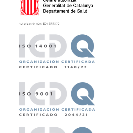
Autorización núm. E08555370