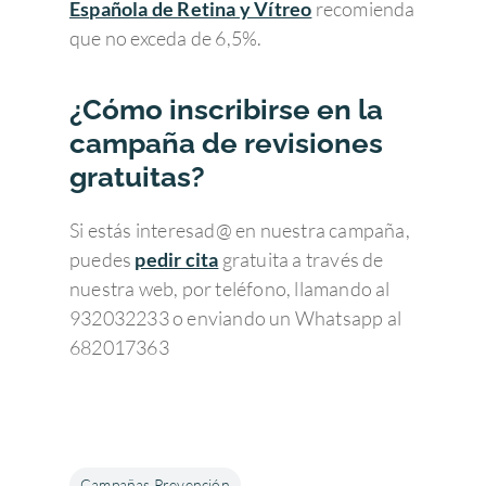
Española de Retina y Vítreo
recomienda
que no exceda de 6,5%.
¿Cómo inscribirse en la
campaña de revisiones
gratuitas?
Si estás interesad@ en nuestra campaña,
puedes
pedir cita
gratuita a través de
nuestra web, por teléfono, llamando al
Enfermedades Ocu
932032233 o enviando un Whatsapp al
682017363
Tratamientos
Córnea
Conjuntivitis
Admira Visión
Retina y mácula
Cirugía refractiva
Ojo seco
Daltonismo
Trastornos comunes
Blog
Cirugía de las Cataratas
Quienes somos
Campañas Prevención