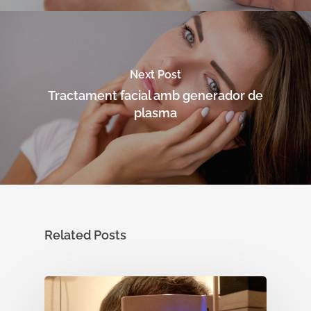
Docencia
Oclusión de la vena c
de la retina
Congresos oftalmolo
Otras…
Sesiones clínicas
Next Post
Tractament facial amb generador de
plasma
Related Posts