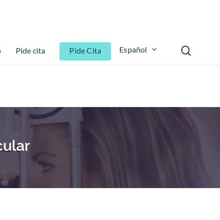
Español
o
Pide cita
Pide Cita
ular