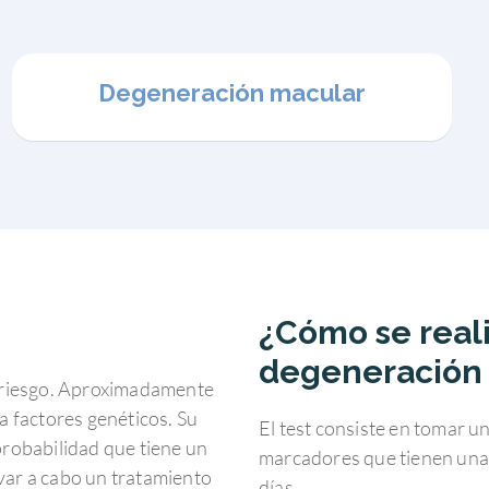
Degeneración macular
¿Cómo se reali
degeneración
to riesgo. Aproximadamente
 factores genéticos. Su
El test consiste en tomar u
 probabilidad que tiene un
marcadores que tienen una 
evar a cabo un tratamiento
días.