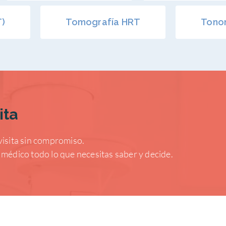
T)
Tomografía HRT
Tono
ita
visita sin compromiso.
 médico todo lo que necesitas saber y decide.