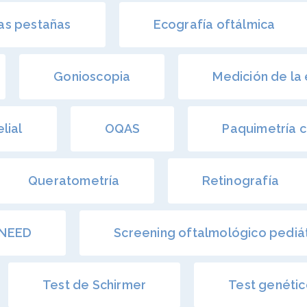
las pestañas
Ecografía oftálmica
Gonioscopia
Medición de la 
lial
OQAS
Paquimetría 
Queratometría
Retinografía
UNEED
Screening oftalmológico pediá
Test de Schirmer
Test genéti