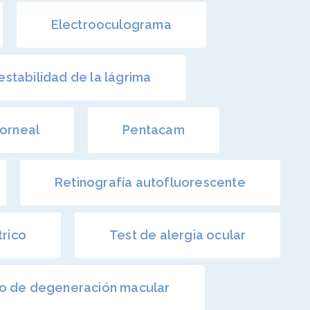
Electrooculograma
estabilidad de la lágrima
corneal
Pentacam
Retinografía autofluorescente
trico
Test de alergia ocular
co de degeneración macular