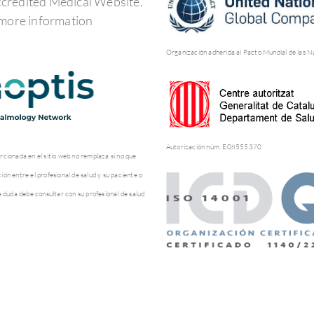
Organización adherida al Pacto Mundial de las N
Autorización núm. E08555370
rcionada en el sitio web no remplaza si no que
ón entre el profesional de salud y su paciente o
e duda debe consultar con su profesional de salud