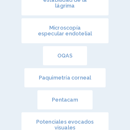
lágrima
Microscopía
especular endotelial
OQAS
Paquimetría corneal
Pentacam
Enfermedades Ocu
Tratamientos
Córnea
Potenciales evocados
visuales