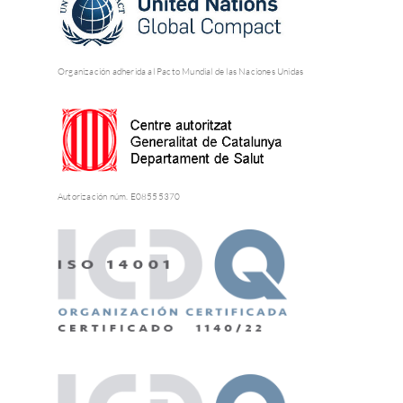
Organización adherida al Pacto Mundial de las Naciones Unidas
Autorización núm. E08555370