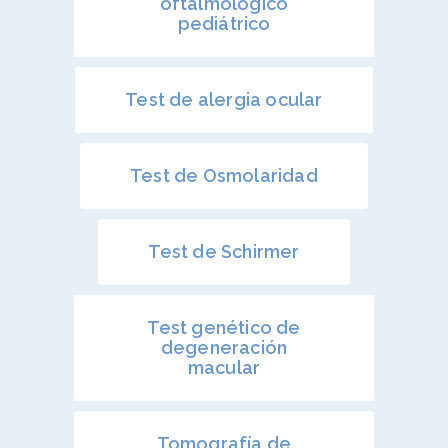
oftalmológico
Nuestras clínicas
GLAUCOMA
Retinosis Pigmentari
pediátrico
Urgencias Oftalmológic
Rejuvenecimiento estéti
Trabaja con nosotros
Barcelona 24H
Uveítis
mirada
Docencia
Oclusión de la vena c
Test de alergia ocular
de la retina
Congresos oftalmolo
Otras…
Sesiones clínicas
Test de Osmolaridad
Test de Schirmer
Test genético de
degeneración
macular
Tomografía de