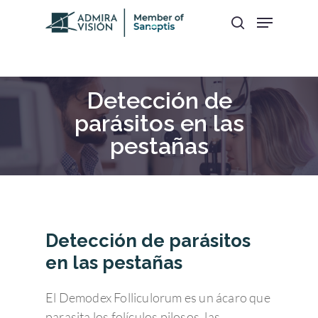
Hit enter to search or ESC to close
Detección de
parásitos en las
pestañas
Detección de parásitos
en las pestañas
El Demodex Folliculorum es un ácaro que
parasita los folículos pilosos, las