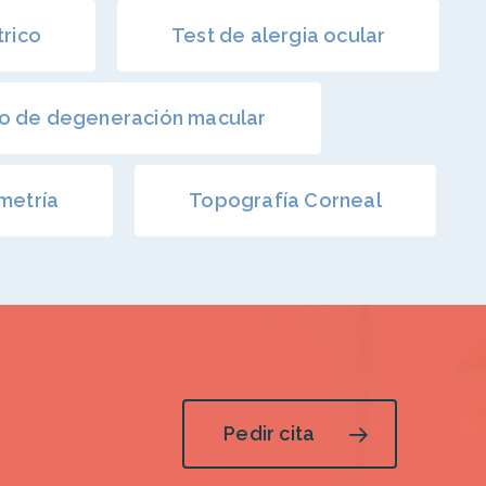
trico
Test de alergia ocular
co de degeneración macular
metría
Topografía Corneal
Pedir cita