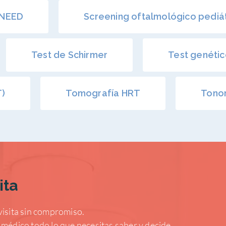
UNEED
Screening oftalmológico pediá
Test de Schirmer
Test genéti
T)
Tomografía HRT
Tono
ita
visita sin compromiso.
 médico todo lo que necesitas saber y decide.