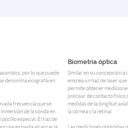
Biometría óptica
rasonidos, por lo que puede
Similar en su concepción a l
 se denomina ecografía en
emplea un haz de laser que 
permite obtener mediciones d
precisar de contacto físico 
levada frecuencia que se
medidas de la longitud axial 
r inmersión de la sonda en
la córnea y la retina)
ocillo especial. El haz de
aoculares hasta alcanzar la
Las mediciones obtenidas me