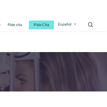
Español
o
Pide cita
Pide Cita