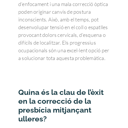
d’enfocament i una mala correcció òptica
poden originar canvis de postura
inconscients. Això, amb el temps, pot
desenvolupar tensió en el coll o espatlles
Enfermedades Ocu
provocant dolors cervicals, d’esquena o
difícils de localitzar. Els progressius
ocupacionals són una excel·lent opció per
Tratamientos
Córnea
a solucionar tota aquesta problemàtica.
Conjuntivitis
Admira Visión
Retina y mácula
Cirugía refractiva
Ojo seco
Daltonismo
Trastornos comunes
Blog
Cirugía de las Cataratas
Quienes somos
Síndrome de Sjörgen
Retinopatía diabétic
Miopía, hipermetropí
Oftalmología pedriática
Cirugía de la presbicia
Member of Sanopti
Equipo directivo
Últimas noticias
Quina és la clau de l’èxit
astigmatismo
Patologías relaciona
Degeneración Macul
Estrabismo
Cirugía oculoplástica
¿Por qué elegir Admira 
Contacto
Consejos de salud ocula
en la correcció de la
Presbicia o vista can
Pterigion
Retinopatía del pre
Ojo vago
Ergoftalmología
presbícia mitjançant
Equipo de profesionale
Responsabilidad Social
Pide cita
Cataratas
Corporativa
ulleres?
Queratocono
Desprendimiento de 
Terapias visuales
Oftalmología pedriática
Oftalmólogos
Unidades clínicas
Pide Cita