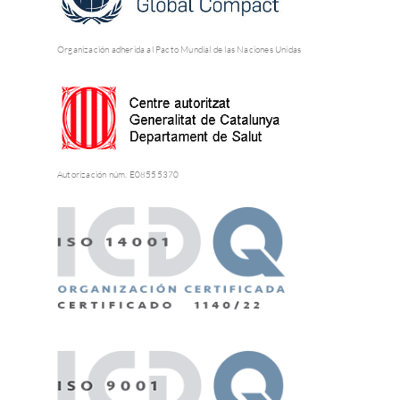
Organización adherida al Pacto Mundial de las Naciones Unidas
Autorización núm. E08555370