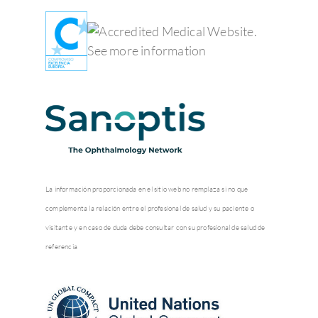
La información proporcionada en el sitio web no remplaza si no que
complementa la relación entre el profesional de salud y su paciente o
visitante y en caso de duda debe consultar con su profesional de salud de
referencia