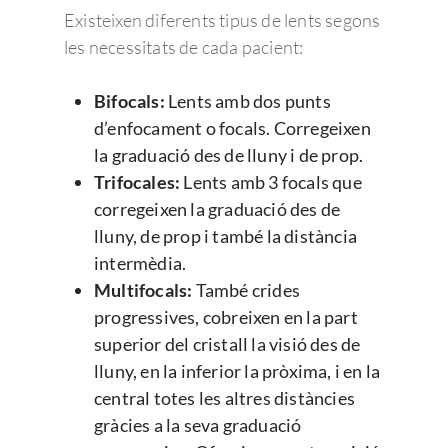
Existeixen diferents tipus de lents segons
les necessitats de cada pacient:
Bifocals:
Lents amb dos punts
d’enfocament o focals. Corregeixen
la graduació des de lluny i de prop.
Trifocales:
Lents amb 3 focals que
corregeixen la graduació des de
lluny, de prop i també la distància
intermèdia.
Multifocals:
També crides
progressives, cobreixen en la part
superior del cristall la visió des de
lluny, en la inferior la pròxima, i en la
central totes les altres distàncies
gràcies a la seva graduació