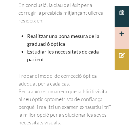
Para profesionales
Queratitis
Retinopatía hiperten
Control de la miopía
Oftalmo sport
Optometristas
Urgencias Oftalmológic
En conclusió, la clau de l’èxit per a
Español
corregir la presbícia mitjançant ulleres
Patología corneal
Agujero macular
Terapias visuales
Español
resideix en:
Actualidad Admira V
Cuidamos de tus ojos y
Pruebas diagnósticas:
Disfuncion del crista
Membrana Epi-retin
Test visuales oftalmológ
Català
cuidamos de ti.
Oftalmología
Macular
Herpes
Realitzar una bona mesura de la
Córnea
93 203 22 33
Tecnología
Hemorragia vítrea
graduació òptica
PÁRPADOS Y VÍ
Glaucoma
Admiravisión Internaci
Estudiar les necessitats de cada
Mutuas
LAGRIMALES
Moscas volantes y ce
Portal del paciente
Retina y mácula
pacient
Nuestras clínicas
GLAUCOMA
Retinosis Pigmentari
Urgencias Oftalmológic
Rejuvenecimiento estéti
Trabaja con nosotros
Trobar el model de correcció òptica
Barcelona 24H
Uveítis
mirada
adequat per a cada cas.
Docencia
Oclusión de la vena c
Per a això recomanem que sol·liciti visita
de la retina
Congresos oftalmolo
al seu òptic optometrista de confiança
perquè li realitzi un examen exhaustiu i triï
Otras…
Sesiones clínicas
la millor opció per a solucionar les seves
necessitats visuals.