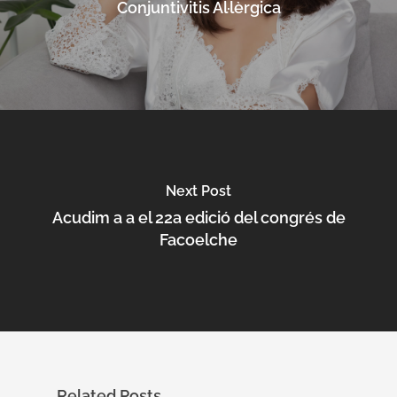
Conjuntivitis Al·lèrgica
Next Post
Acudim a a el 22a edició del congrés de
Facoelche
Related Posts