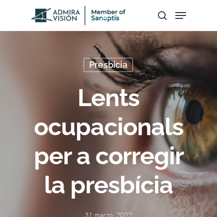
Hit enter to search or ESC to close
Presbicia
Lents
ocupacionals
per a corregir
la presbícia
31 marzo, 2022