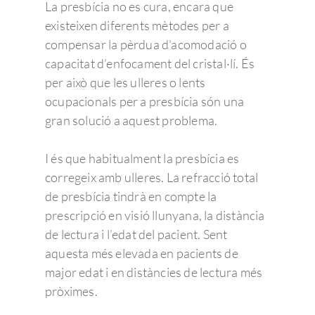
La presbícia no es cura, encara que
existeixen diferents mètodes per a
compensar la pèrdua d’acomodació o
capacitat d’enfocament del cristal·lí. És
per això que les ulleres o lents
ocupacionals per a presbícia són una
gran solució a aquest problema.
I és que habitualment la presbícia es
corregeix amb ulleres. La refracció total
de presbícia tindrà en compte la
prescripció en visió llunyana, la distància
de lectura i l’edat del pacient. Sent
aquesta més elevada en pacients de
major edat i en distàncies de lectura més
pròximes.