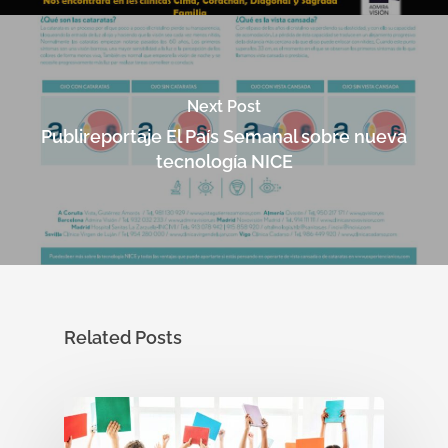
Next Post
Publireportaje El País Semanal sobre nueva
tecnología NICE
Enfermedades Ocu
Related Posts
Tratamientos
Córnea
Conjuntivitis
Admira Visión
Retina y mácula
Cirugía refractiva
Ojo seco
Daltonismo
Trastornos comunes
Blog
Cirugía de las Cataratas
Quienes somos