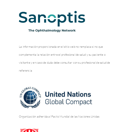
La información proporcionada en el sitio web no remplaza si no que
complementa la relación entre el profesional de salud y su paciente o
visitante y en caso de duda debe consultar con su profesional de salud de
referencia
Organización adherida al Pacto Mundial de las Naciones Unidas