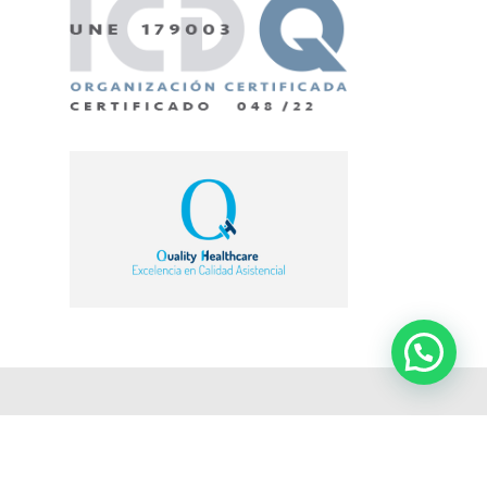
© Admiravisión - Oftalmología en Barcelona |
Web
desarrollada por Einatec Consulting