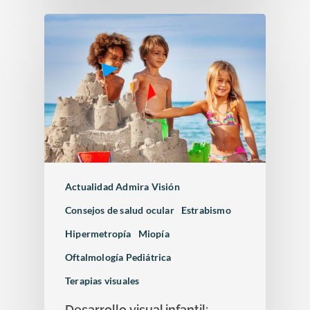
Docencia
Oclusión de la vena c
de la retina
Congresos oftalmolo
Otras…
Sesiones clínicas
Actualidad Admira Visión
Consejos de salud ocular
Estrabismo
Hipermetropía
Miopía
Oftalmología Pediátrica
Terapias visuales
Desarrollo visual infantil: