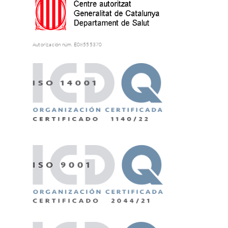
Autorización núm. E08555370