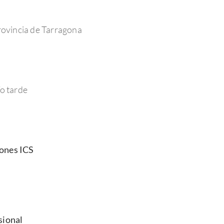
rovincia de Tarragona
o tarde
iones ICS
sional