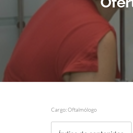
Ofer
Hit enter to search or ESC to close
Cargo: Oftalmólogo