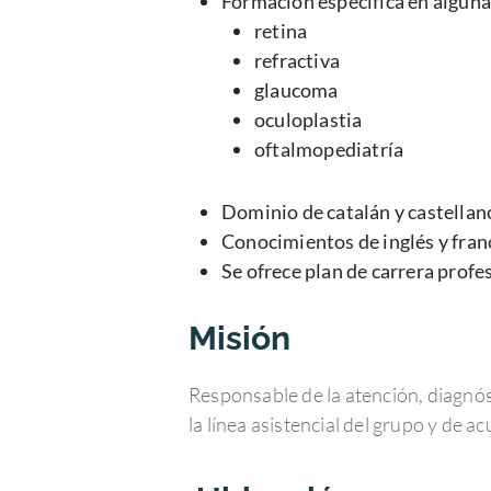
Formación específica en alguna
retina
refractiva
glaucoma
oculoplastia
oftalmopediatría
Dominio de catalán y castellan
Conocimientos de inglés y franc
Se ofrece plan de carrera profe
Misión
Responsable de la atención, diagnóst
la línea asistencial del grupo y de