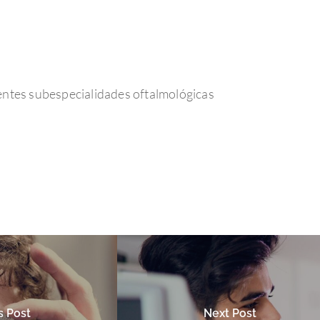
rentes subespecialidades oftalmológicas
s Post
Next Post