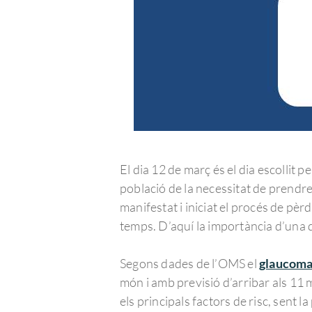
El dia 12 de març és el dia escolli
població de la necessitat de prendr
manifestat i iniciat el procés de pèrd
temps. D’aquí la importància d’una 
Segons dades de l’OMS el
glaucom
món i amb previsió d’arribar als 11 mi
els principals factors de risc, sent l