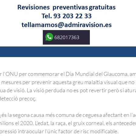
t per l’ONU per commemorar el Dia Mundial del Glaucoma, amb
e mesures per prevenir aquesta greu malaltia visual que no
ua de visió. La visió perduda no es pot revertir però sí atura
detecció precoç.
a
és la segona causa més comuna de ceguesa afectant en l’act
lions el 2020. L’edat, la raça, el gruix corneal, els anteced
a pressió intraocular l’únic factor de risc modificable.