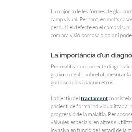
La majoria de les formes de glaucoma
camp visual. Per tant, en molts casos
perdut i el defecte en el camp visua
com ara visió borrosa o dolor i pod
La importància d’un diagnò
Per realitzar un correcte diagnòstic 
gruix corneal i, sobretot, mesurar la
gonioscopios i paquímetros.
L’objectiu del
tractament
consisteix 
pacient, de forma individualitzada i
progressió de la malaltia. Per acons
vàlvules especials, en altres s’utili
invasiva en funció de l’estadi de la m