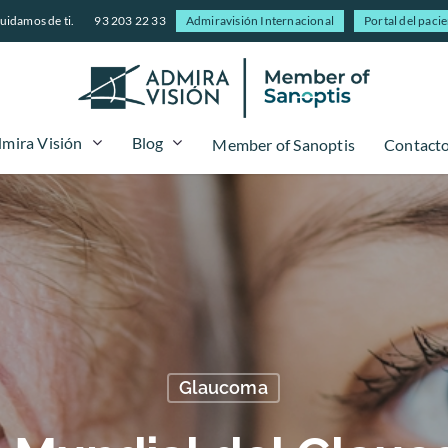
uidamos de ti.
93 203 22 33
Admiravisión Internacional
Portal del paci
mira Visión
Blog
Member of Sanoptis
Contact
Glaucoma