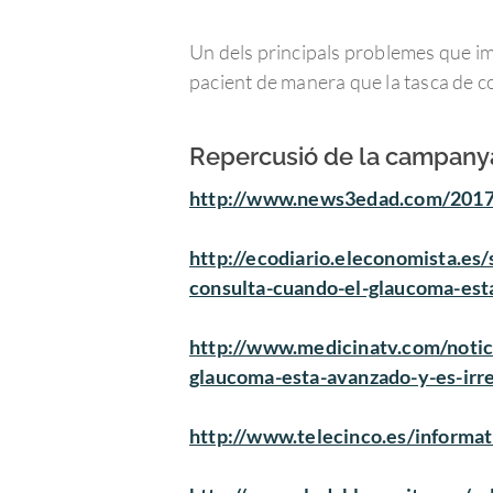
Un dels principals problemes que imp
pacient de manera que la tasca de c
Repercusió de la campany
http://www.news3edad.com/2017/0
http://ecodiario.eleconomista.e
consulta-cuando-el-glaucoma-esta
http://www.medicinatv.com/notic
glaucoma-esta-avanzado-y-es-irr
http://www.telecinco.es/informa