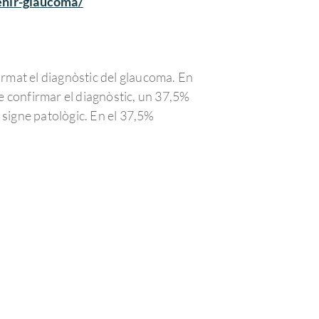
enir-glaucoma/
irmat el diagnòstic del glaucoma. En
de confirmar el diagnòstic, un 37,5%
 signe patològic. En el 37,5%