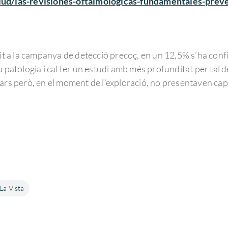
alud/las-revisiones-oftalmologicas-fundamentales-prev
lit a la campanya de detecció precoç, en un 12,5% s’ha conf
a patologia i cal fer un estudi amb més profunditat per tal 
ars però, en el moment de l’exploració, no presentaven cap
La Vista