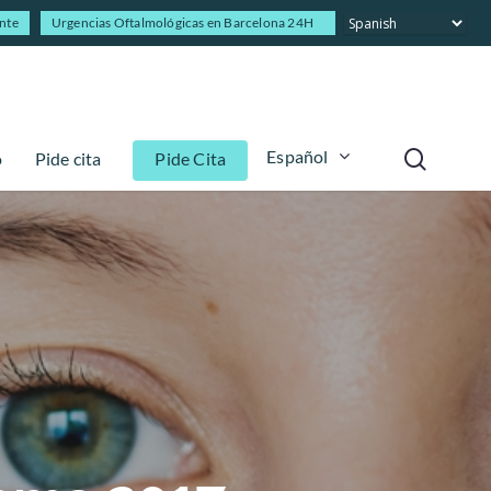
ente
Urgencias Oftalmológicas en Barcelona 24H
Español
o
Pide cita
Pide Cita