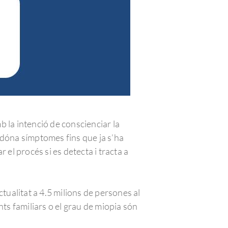
 la intenció de conscienciar la
 dóna símptomes fins que ja s’ha
r el procés si es detecta i tracta a
ualitat a 4.5 milions de persones al
ents familiars o el grau de miopia són