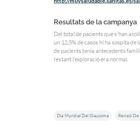
http://muysaludable.sanitas.es/s
Resultats de la campanya
Del total de pacients que s’han acol
un 12,5% de casos hi ha sospita de l
de pacients tenia antecedents famili
restant l’exploració era normal.
Dia Mundial Del Glaucoma
Revisió De 