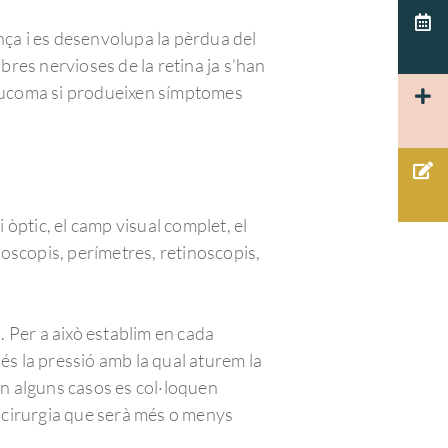
nça i es desenvolupa la pèrdua del
bres nervioses de la retina ja s’han
 glaucoma si produeixen símptomes
 òptic, el camp visual complet, el
moscopis, perímetres, retinoscopis,
. Per a això establim en cada
és la pressió amb la qual aturem la
en alguns casos es col·loquen
la cirurgia que serà més o menys