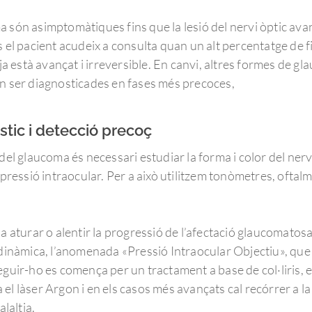
 són asimptomàtiques fins que la lesió del nervi òptic ava
 el pacient acudeix a consulta quan un alt percentatge de fi
l ja està avançat i irreversible. En canvi, altres formes de
en ser diagnosticades en fases més precoces,
stic i detecció precoç
del glaucoma és necessari estudiar la forma i color del nervi
 pressió intraocular. Per a això utilitzem tonòmetres, oftal
a aturar o alentir la progressió de l’afectació glaucomatosa
 dinàmica, l’anomenada «Pressió Intraocular Objectiu», que 
eguir-ho es comença per un tractament a base de col·liris, 
tza el làser Argon i en els casos més avançats cal recórrer a 
alaltia.