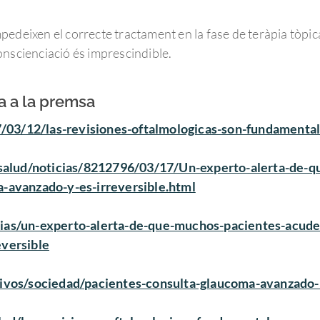
edeixen el correcte tractament en la fase de teràpia tòpica
onscienciació és imprescindible.
a a la premsa
3/12/las-revisiones-oftalmologicas-son-fundamental
s/salud/noticias/8212796/03/17/Un-experto-alerta-de-
-avanzado-y-es-irreversible.html
ias/un-experto-alerta-de-que-muchos-pacientes-acude
eversible
tivos/sociedad/pacientes-consulta-glaucoma-avanzado