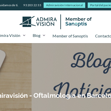
uidamos de ti.
93 203 22 33
Admiravisión Internacional
Portal del paci
mira Visión
Blog
Member of Sanoptis
Contact
dmiravisión - Oftalmología en Barcel