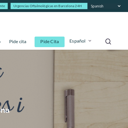
ente
Urgencias Oftalmológicas en Barcelona 24H
Español
o
Pide cita
Pide Cita
ona