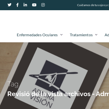
Cuidamos de tus ojos y c
Enfermedades Oculares
Tratamientos
Ad
Tag
Revisió de la vista archivos - A