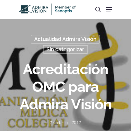
Hit enter to search or ESC to close
Actualidad Admira Visión
Sin categorizar
Acreditación
OMC para
Admira Visión
23 febrero, 2012