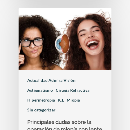
Docencia
Oclusión de la vena c
de la retina
Congresos oftalmolo
Otras…
Sesiones clínicas
Actualidad Admira Visión
Astigmatismo
Cirugía Refractiva
Hipermetropía
ICL
Miopía
Sin categorizar
Principales dudas sobre la
operación de miopía con lente