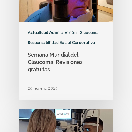
Actualidad Admira Visión
Glaucoma
Responsabilidad Social Corporativa
Semana Mundial del
Glaucoma. Revisiones
gratuitas
Enfermedades Ocu
26 febrero, 2026
Tratamientos
Córnea
Conjuntivitis
Admira Visión
Retina y mácula
Cirugía refractiva
Ojo seco
Daltonismo
Trastornos comunes
Blog
Cirugía de las Cataratas
Quienes somos