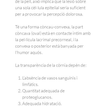
de la pell, això implica que la lesió sobre
una sola cèl·lula epitelial seria suficient
per a provocar la percepció dolorosa.
Té una forma còncau-convexa, la part
còncava (oval) està en contacte íntim amb
la pel·lícula lacrimal precorneal, i la
convexa o posterior està banyada per
l’humor aquós.
La transparència de la còrnia depèn de:
L’absència de vasos sanguinis i
limfàtics.
Quantitat adequada de
proteoglucanos.
Adequada hidratació.