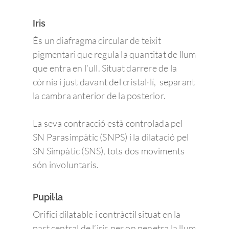
Iris
És un diafragma circular de teixit
pigmentari que regula la quantitat de llum
que entra en l’ull. Situat darrere de la
còrnia i just davant del cristal·lí, separant
la cambra anterior de la posterior.
La seva contracció està controlada pel
SN Parasimpàtic (SNPS) i la dilatació pel
SN Simpàtic (SNS), tots dos moviments
són involuntaris.
Pupil·la
Orifici dilatable i contràctil situat en la
part central de l’iris per on penetra la llum