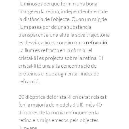
lluminosos perquè formin una bona
imatge en la retina, independentment de
la distància de l’objecte. Quan un raig de
llum passa per de una substància
transparent a una altra la seva trajectòria
es desvia, això es coneix com a
refracció
.
La llum es refracta en la còrnia i el
cristal·lí i es projecta sobre la retina. El
cristal·lí té una alta concentració de
proteïnes el que augmenta l’índex de
refracció.
20 diòptries del cristal·lí en estat relaxat
(en la majoria de models d’ull), més 40
diòptries de la còrnia enfoquen en la
retina els raigs emesos pels objectes
llunyans.