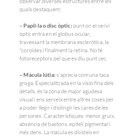
observar diverses estructures entre les
quals destaquem:
– Papil·la o disc òptic:
punt on el nervi
òptic entra en el globus ocular,
travessant la membrana escleròtica, la
*coroides i finalment la retina. No té
fotoreceptors pel que es diu punt cec.
– Màcula lútia:
s’aprecia com una taca
groga. Especialitzada en la visió fina dels
detalls, és la zona de major agudesa
visual i ens serveix entre altres coses per
a poder llegir i distingir les cares de les
persones. Característiques: menor gruix,
absència de bastons, epiteli pigmentari
més dens. La màcula es divideix en