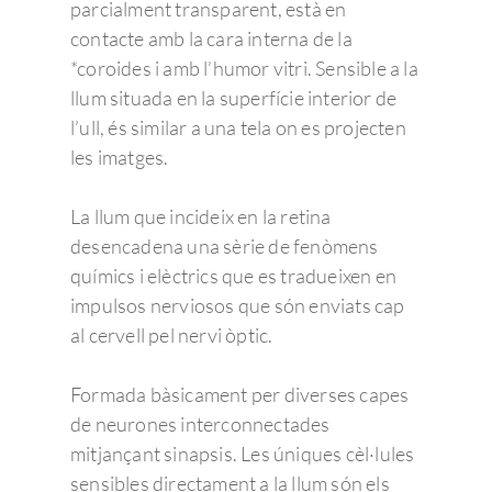
parcialment transparent, està en
contacte amb la cara interna de la
*coroides i amb l’humor vitri. Sensible a la
llum situada en la superfície interior de
l’ull, és similar a una tela on es projecten
les imatges.
La llum que incideix en la retina
desencadena una sèrie de fenòmens
químics i elèctrics que es tradueixen en
impulsos nerviosos que són enviats cap
al cervell pel nervi òptic.
Formada bàsicament per diverses capes
de neurones interconnectades
mitjançant sinapsis. Les úniques cèl·lules
sensibles directament a la llum són els