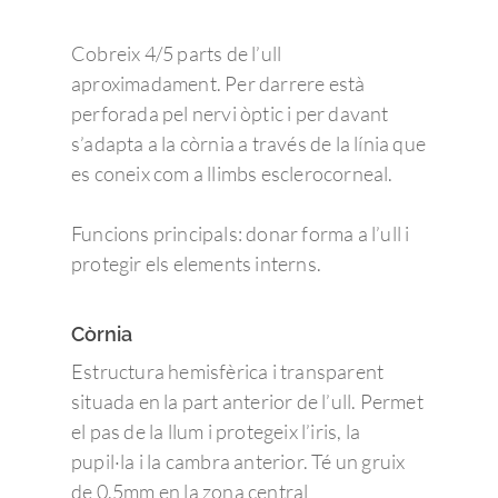
Cobreix 4/5 parts de l’ull
aproximadament. Per darrere està
perforada pel nervi òptic i per davant
s’adapta a la còrnia a través de la línia que
es coneix com a llimbs esclerocorneal.
Funcions principals: donar forma a l’ull i
protegir els elements interns.
Còrnia
Estructura hemisfèrica i transparent
situada en la part anterior de l’ull. Permet
el pas de la llum i protegeix l’iris, la
pupil·la i la cambra anterior. Té un gruix
de 0.5mm en la zona central