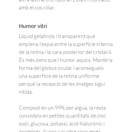
amb el cos ciliar.
Humor vitri
Líquid gelatinós i transparent que
emplena l’espai entre la superfície interna
de la retina i la cara posterior del cristal·lí.
És més dens que l’humor aquós. Manté la
forma del globus ocular i aconsegueix
una superfície de la retina uniforme
perquè la recepció de les imatges sigui
nítida.
Compost en un 99% per aigua, la resta
consisteix en petites quantitats de clor,
sodi, glucosa, potassi, àcid hialurònic i
proteïnes. Suposa quatre cinquenes