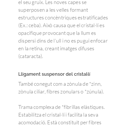
el seu gruix. Les noves capes se
superposen a les velles formant
estructures concèntriques estratificades
(Ex.: ceba). Això causa que el cristal·lí es
opacifique provocant que la llum es
dispersi dins de l’ull i no es pugui enfocar
en la retina, creant imatges difuses
(cataracta).
Lligament suspensor del cristal·lí
També conegut com a zònula de *zinn,
zònula ciliar, fibres zonulars o *zúnula).
Trama complexa de *fibrillas elàstiques.
Estabilitza el cristal·lí i facilita la seva
acomodació. Està constituït per fibres