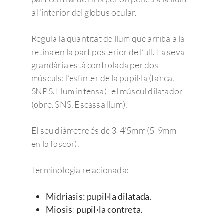
a l’interior del globus ocular.
Regula la quantitat de llum que arriba a la
retina en la part posterior de l’ull. La seva
grandària està controlada per dos
músculs: l’esfínter de la pupil·la (tanca.
SNPS. Llum intensa) i el múscul dilatador
(obre. SNS. Escassa llum).
El seu diàmetre és de 3-4’5mm (5-9mm
en la foscor).
Terminologia relacionada:
Midriasis: pupil·la dilatada.
Miosis: pupil·la contreta.