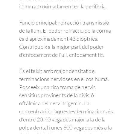
i 1mm aproximadament en la perifèria.
Funció principal: refracció i transmissió
de la llum. El poder refractiu de la còrnia
és d’aproximadament 43 diòptries.
Contribueix a la major part del poder
d’enfocament de l’ull, enfocament fix.
És el teixit amb major densitat de
terminacions nervioses en el cos humà.
Posseeix una rica trama de nervis
sensitius provinents de la divisió
oftàlmica del nervi trigemin. La
concentració d’aquestes terminacions és
d’entre 20-40 vegades major a la de la
polpa dental i unes 600 vegades més a la