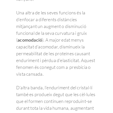
Una altra de les seves funcions és la
d’enfocar a diferents distàncies
mitjançant un augment o disminució
funcional de la seva curvatura i gruix
(
acomodació
). A major edat menys
capacitat d’acomodar, disminueix la
permeabilitat de les proteïnes causant
enduriment i pèrdua d’elasticitat. Aquest
fenomen és conegut com a presbícia o
vista cansada.
D’altra banda, l’enduriment del cristal·lí
també es produeix degut que les cèl·lules
que el formen continuen reproduint-se
durant tota la vida humana, augmentant