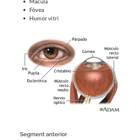
Màcula
Fòvea
Humor vitri
Segment anterior