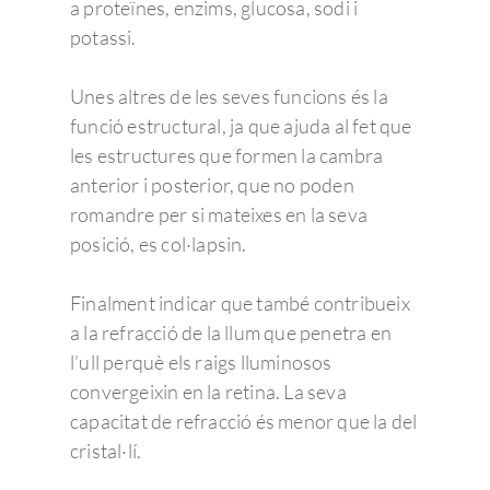
a proteïnes, enzims, glucosa, sodi i
potassi.
Unes altres de les seves funcions és la
funció estructural, ja que ajuda al fet que
les estructures que formen la cambra
anterior i posterior, que no poden
romandre per si mateixes en la seva
posició, es col·lapsin.
Finalment indicar que també contribueix
a la refracció de la llum que penetra en
l’ull perquè els raigs lluminosos
convergeixin en la retina. La seva
capacitat de refracció és menor que la del
cristal·lí.