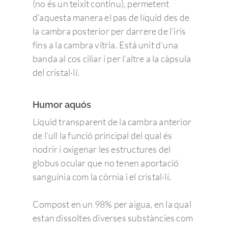
(no és un teixit continu), permetent
d’aquesta manera el pas de líquid des de
la cambra posterior per darrere de l’iris
fins a la cambra vítria. Està unit d’una
banda al cos ciliar i per l’altre a la càpsula
del cristal·lí.
Humor aquós
Líquid transparent de la cambra anterior
de l’ull la funció principal del qual és
nodrir i oxigenar les estructures del
globus ocular que no tenen aportació
sanguínia com la còrnia i el cristal·lí.
Compost en un 98% per aigua, en la qual
estan dissoltes diverses substàncies com