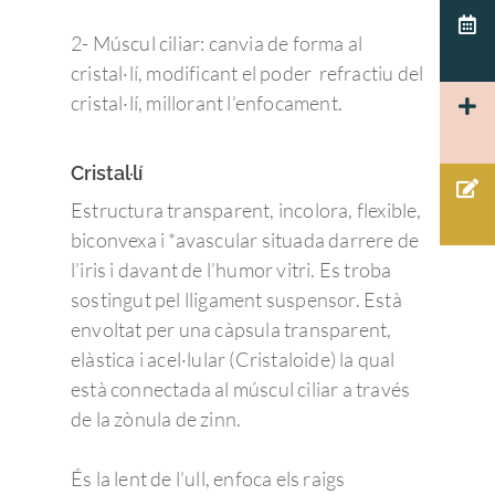
Español
Patología corneal
Agujero macular
Terapias visuales
2- Múscul ciliar: canvia de forma al
Español
Actualidad Admira V
Cuidamos de tus ojos y
Pruebas diagnósticas:
Disfuncion del crista
Membrana Epi-retin
cristal·lí, modificant el poder refractiu del
Test visuales oftalmológ
Català
cuidamos de ti.
Oftalmología
Macular
cristal·lí, millorant l’enfocament.
Herpes
Córnea
93 203 22 33
Tecnología
Hemorragia vítrea
PÁRPADOS Y VÍ
Glaucoma
Admiravisión Internaci
Cristal·lí
Mutuas
LAGRIMALES
Moscas volantes y ce
Portal del paciente
Retina y mácula
Estructura transparent, incolora, flexible,
Nuestras clínicas
GLAUCOMA
Retinosis Pigmentari
Urgencias Oftalmológic
biconvexa i *avascular situada darrere de
Rejuvenecimiento estéti
Trabaja con nosotros
Barcelona 24H
l’iris i davant de l’humor vitri. Es troba
Uveítis
mirada
sostingut pel lligament suspensor. Està
Docencia
Oclusión de la vena c
envoltat per una càpsula transparent,
de la retina
Congresos oftalmolo
elàstica i acel·lular (Cristaloide) la qual
Otras…
està connectada al múscul ciliar a través
Sesiones clínicas
de la zònula de zinn.
És la lent de l’ull, enfoca els raigs