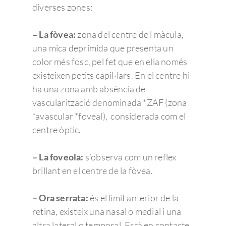
diverses zones:
– La fòvea:
zona del centre de l màcula,
una mica deprimida que presenta un
color més fosc, pel fet que en ella només
existeixen petits capil·lars. En el centre hi
ha una zona amb absència de
vascularització denominada *ZAF (zona
*avascular *foveal), considerada com el
centre òptic.
– La foveola:
s’observa com un reflex
brillant en el centre de la fòvea.
– Ora serrata:
és el límit anterior de la
retina, existeix una nasal o medial i una
altra lateral o temporal. Està en contacte