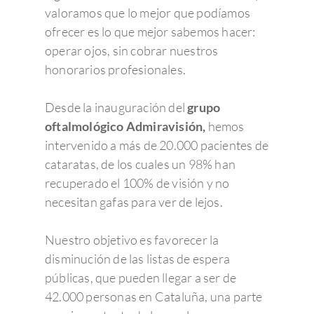
valoramos que lo mejor que podíamos
ofrecer es lo que mejor sabemos hacer:
operar ojos, sin cobrar nuestros
honorarios profesionales.
Desde la inauguración del
grupo
oftalmológico Admiravisión,
hemos
intervenido a más de 20.000 pacientes de
cataratas, de los cuales un 98% han
recuperado el 100% de visión y no
Enfermedades Ocu
necesitan gafas para ver de lejos.
Tratamientos
Córnea
Nuestro objetivo es favorecer la
disminución de las listas de espera
Conjuntivitis
Admira Visión
Retina y mácula
Cirugía refractiva
públicas, que pueden llegar a ser de
Ojo seco
Daltonismo
Trastornos comunes
Blog
Cirugía de las Cataratas
Quienes somos
42.000 personas en Cataluña, una parte