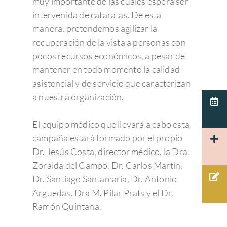
muy importante de las cuales espera ser
Síndrome de Sjörgen
Retinopatía diabétic
Miopía, hipermetropí
Oftalmología pedriática
Cirugía de la presbicia
Member of Sanopti
Equipo directivo
Últimas noticias
intervenida de cataratas. De esta
astigmatismo
Patologías relaciona
Degeneración Macul
Estrabismo
Cirugía oculoplástica
¿Por qué elegir Admira 
Contacto
Consejos de salud ocula
manera, pretendemos agilizar la
Presbicia o vista can
recuperación de la vista a personas con
Pterigion
Retinopatía del pre
Ojo vago
Ergoftalmología
Equipo de profesionale
Responsabilidad Social
Pide cita
pocos recursos económicos, a pesar de
Cataratas
Corporativa
Queratocono
Desprendimiento de 
Terapias visuales
Oftalmología pedriática
Oftalmólogos
Unidades clínicas
Pide Cita
mantener en todo momento la calidad
Para profesionales
Queratitis
Retinopatía hiperten
Control de la miopía
asistencial y de servicio que caracterizan
Oftalmo sport
Optometristas
Urgencias Oftalmológic
Español
a nuestra organización.
Patología corneal
Agujero macular
Terapias visuales
Español
Actualidad Admira V
Cuidamos de tus ojos y
Pruebas diagnósticas:
Disfuncion del crista
Membrana Epi-retin
Test visuales oftalmológ
El equipo médico que llevará a cabo esta
Català
cuidamos de ti.
Oftalmología
Macular
campaña estará formado por el propio
Herpes
Córnea
93 203 22 33
Dr. Jesús Costa, director médico, la Dra.
Tecnología
Hemorragia vítrea
PÁRPADOS Y VÍ
Glaucoma
Zoraida del Campo, Dr. Carlos Martín,
Admiravisión Internaci
Mutuas
LAGRIMALES
Moscas volantes y ce
Dr. Santiago Santamaría, Dr. Antonio
Portal del paciente
Retina y mácula
Nuestras clínicas
Arguedas, Dra M. Pilar Prats y el Dr.
GLAUCOMA
Retinosis Pigmentari
Urgencias Oftalmológic
Rejuvenecimiento estéti
Ramón Quintana.
Trabaja con nosotros
Barcelona 24H
Uveítis
mirada