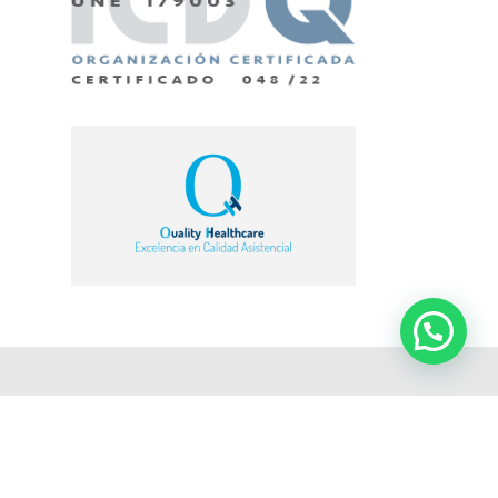
© Admiravisión - Oftalmología en Barcelona |
Web
desarrollada por Einatec Consulting