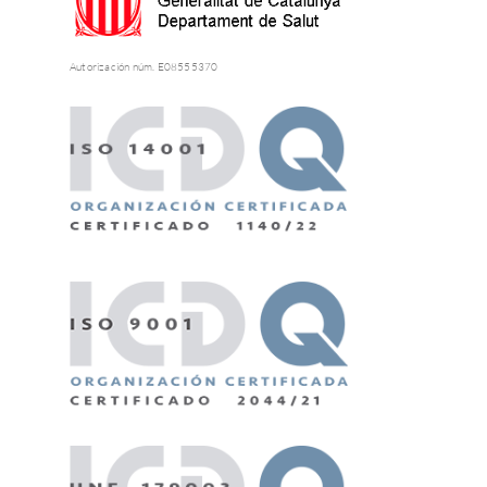
Autorización núm. E08555370