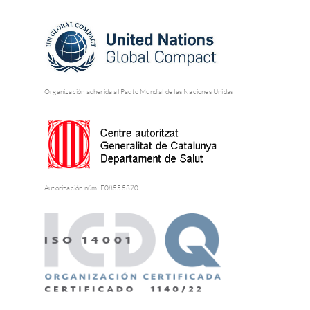
Organización adherida al Pacto Mundial de las Naciones Unidas
Autorización núm. E08555370