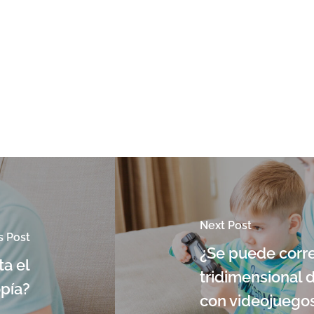
Next Post
s Post
¿Se puede correg
ta el
tridimensional 
opía?
con videojuego