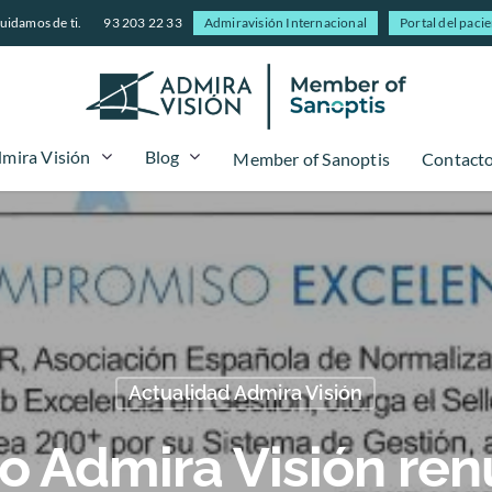
uidamos de ti.
93 203 22 33
Admiravisión Internacional
Portal del paci
mira Visión
Blog
Member of Sanoptis
Contact
Actualidad Admira Visión
o Admira Visión re