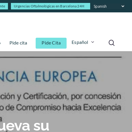
ente
Urgencias Oftalmológicas en Barcelona 24H
Español
o
Pide cita
Pide Cita
nueva su