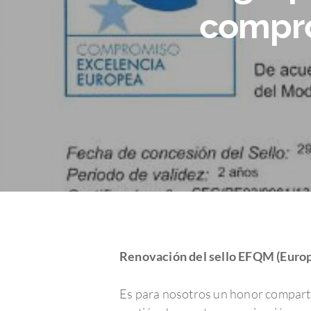
compro
Renovación del sello EFQM (Euro
Hit enter to search or ESC to close
Es para nosotros un honor comparti