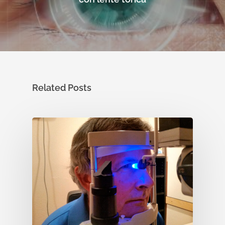
Related Posts
Enfermedades Ocu
Tratamientos
Córnea