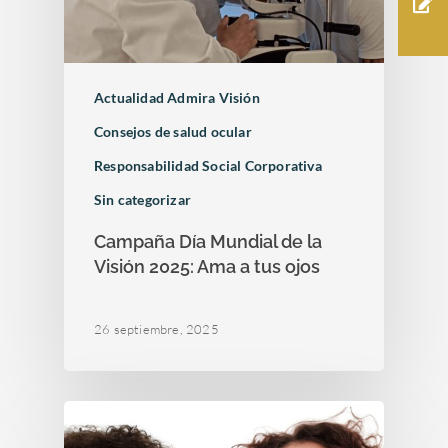
Moscas volantes y ce
Portal del paciente
Retina y mácula
Nuestras clínicas
GLAUCOMA
Retinosis Pigmentari
Urgencias Oftalmológic
Rejuvenecimiento estéti
Trabaja con nosotros
Barcelona 24H
Uveítis
mirada
Actualidad Admira Visión
Docencia
Oclusión de la vena c
Consejos de salud ocular
de la retina
Congresos oftalmolo
Responsabilidad Social Corporativa
Otras…
Sesiones clínicas
Sin categorizar
Campaña Día Mundial de la
Visión 2025: Ama a tus ojos
26 septiembre, 2025