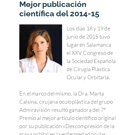
Mejor publicación
científica del 2014-15
Los días 18 y 19 de
junio de 2015 tuvo
lugar en Salamanca
el XXV Congreso de
la Sociedad Española
de Cirugía Plástica
Ocular y Orbitaria.
En el marco del mismo, la Dra. Marta
Calsina, cirujana oculoplástica del grupo
Admiravisión resultó ganadora del 7º
Premio al mejor artículo científico original
por su publicación «Descompresión de la
grasa orbital en la enfermedad ocular