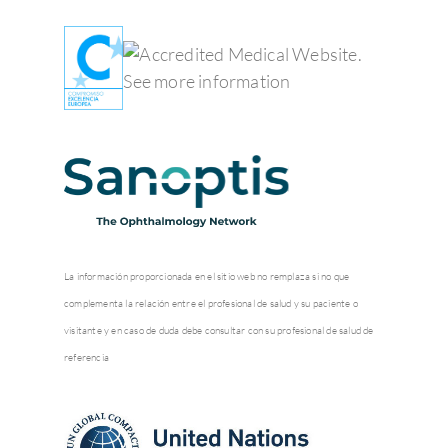
La información proporcionada en el sitio web no remplaza si no que
complementa la relación entre el profesional de salud y su paciente o
visitante y en caso de duda debe consultar con su profesional de salud de
referencia