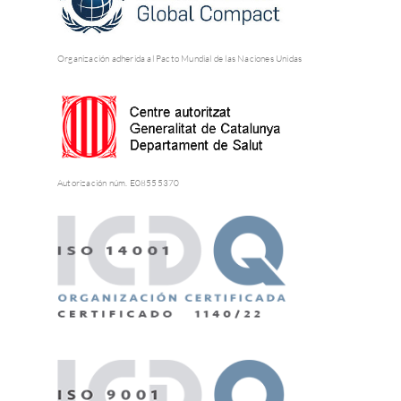
Organización adherida al Pacto Mundial de las Naciones Unidas
Autorización núm. E08555370