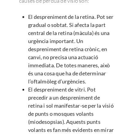
causes de pèrdua de visió són:
El despreniment de la retina. Pot ser
gradual o sobtat. Si afecta la part
central de la retina (màcula) és una
urgència important. Un
despreniment de retina crònic, en
canvi, no precisa una actuació
immediata. De totes maneres, això
és una cosa que ha de determinar
l’oftalmòleg d’urgències.
El despreniment de vitri. Pot
precedir a un despreniment de
retina i sol manifestar-se per la visió
de punts o mosques volants
(miodesopsias). Aquests punts
volants es fan més evidents en mirar