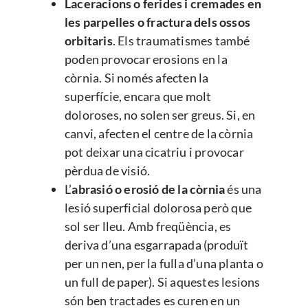
Laceracions o ferides i cremades en
les parpelles o fractura dels ossos
orbitaris
. Els traumatismes també
poden provocar erosions en la
còrnia. Si només afecten la
superfície, encara que molt
doloroses, no solen ser greus. Si, en
canvi, afecten el centre de la còrnia
pot deixar una cicatriu i provocar
pèrdua de visió.
L’
abrasió o erosió de la còrnia
és una
lesió superficial dolorosa però que
sol ser lleu. Amb freqüència, es
deriva d’una esgarrapada (produït
per un nen, per la fulla d’una planta o
un full de paper). Si aquestes lesions
són ben tractades es curen en un