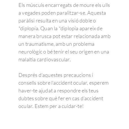
Els músculs encarregats de moure els ulls
a vegades poden paralitzar-se. Aquesta
paràlisi resulta en una visió doble o
*diplopía. Quan la *diplopía apareix de
manera brusca pot estar relacionada amb
un traumatisme, amb un problema
neurològic o bé tenir el seu origen en una
malaltia cardiovascular.
Després d’aquestes precaucions i
consells sobre l’accident ocular, esperem
haver-te ajudat a respondre els teus
dubtes sobre què fer en cas d’accident
ocular. Estem per a cuidar-te!