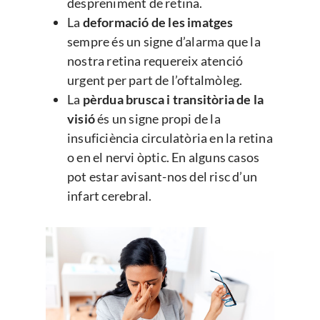
despreniment de retina.
La
deformació de les imatges
sempre és un signe d’alarma que la
nostra retina requereix atenció
urgent per part de l’oftalmòleg.
La
pèrdua brusca i transitòria de la
visió
és un signe propi de la
insuficiència circulatòria en la retina
o en el nervi òptic. En alguns casos
pot estar avisant-nos del risc d’un
infart cerebral.