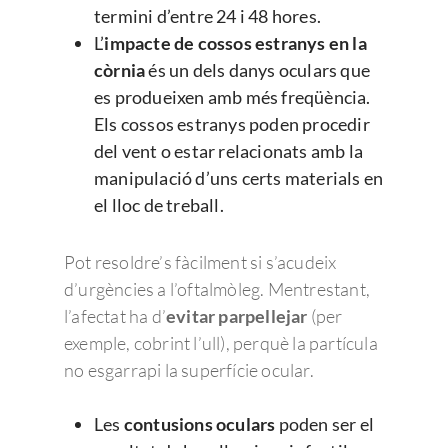
termini d’entre 24 i 48 hores.
L’
impacte de cossos estranys en la
còrnia
és un dels danys oculars que
es produeixen amb més freqüència.
Els cossos estranys poden procedir
del vent o estar relacionats amb la
manipulació d’uns certs materials en
el lloc de treball.
Pot resoldre’s fàcilment si s’acudeix
d’urgències a l’oftalmòleg. Mentrestant,
l’afectat ha d’
evitar parpellejar
(per
exemple, cobrint l’ull), perquè la partícula
no esgarrapi la superfície ocular.
Les
contusions oculars
poden ser el