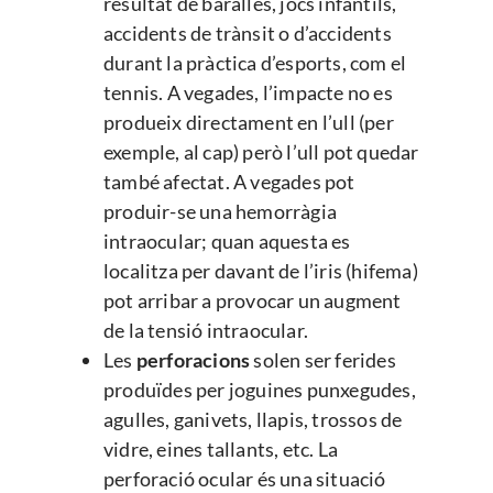
resultat de baralles, jocs infantils,
accidents de trànsit o d’accidents
durant la pràctica d’esports, com el
tennis. A vegades, l’impacte no es
produeix directament en l’ull (per
exemple, al cap) però l’ull pot quedar
també afectat. A vegades pot
produir-se una hemorràgia
intraocular; quan aquesta es
localitza per davant de l’iris (hifema)
pot arribar a provocar un augment
de la tensió intraocular.
Les
perforacions
solen ser ferides
produïdes per joguines punxegudes,
agulles, ganivets, llapis, trossos de
vidre, eines tallants, etc. La
perforació ocular és una situació