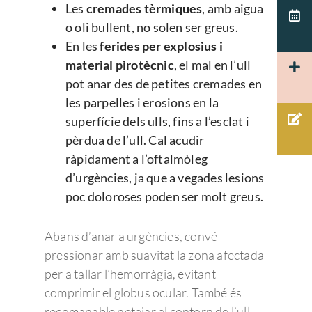
Español
Les
cremades tèrmiques
, amb aigua
Patología corneal
Agujero macular
Terapias visuales
o oli bullent, no solen ser greus.
Español
Actualidad Admira V
Cuidamos de tus ojos y
Pruebas diagnósticas:
Disfuncion del crista
Membrana Epi-retin
En les
ferides per explosius i
Test visuales oftalmológ
Català
cuidamos de ti.
Oftalmología
Macular
material pirotècnic
, el mal en l’ull
Herpes
Córnea
93 203 22 33
pot anar des de petites cremades en
Tecnología
Hemorragia vítrea
PÁRPADOS Y VÍ
Glaucoma
les parpelles i erosions en la
Admiravisión Internaci
Mutuas
LAGRIMALES
Moscas volantes y ce
superfície dels ulls, fins a l’esclat i
Portal del paciente
Retina y mácula
Nuestras clínicas
pèrdua de l’ull. Cal acudir
GLAUCOMA
Retinosis Pigmentari
Urgencias Oftalmológic
Rejuvenecimiento estéti
ràpidament a l’oftalmòleg
Trabaja con nosotros
Barcelona 24H
Uveítis
mirada
d’urgències, ja que a vegades lesions
Docencia
poc doloroses poden ser molt greus.
Oclusión de la vena c
de la retina
Congresos oftalmolo
Abans d’anar a urgències, convé
Otras…
Sesiones clínicas
pressionar amb suavitat la zona afectada
per a tallar l’hemorràgia, evitant
comprimir el globus ocular. També és
recomanable netejar el contorn de l’ull