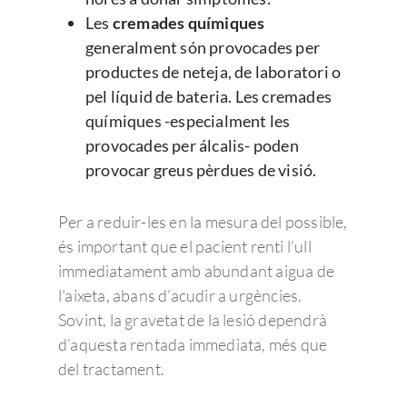
Les
cremades químiques
generalment són provocades per
productes de neteja, de laboratori o
Enfermedades Ocu
pel líquid de bateria. Les cremades
químiques -especialment les
Tratamientos
provocades per álcalis- poden
Córnea
provocar greus pèrdues de visió.
Conjuntivitis
Admira Visión
Retina y mácula
Cirugía refractiva
Ojo seco
Daltonismo
Trastornos comunes
Blog
Cirugía de las Cataratas
Quienes somos
Per a reduir-les en la mesura del possible,
és important que el pacient renti l’ull
Síndrome de Sjörgen
Retinopatía diabétic
Miopía, hipermetropí
Oftalmología pedriática
Cirugía de la presbicia
Member of Sanopti
Equipo directivo
Últimas noticias
immediatament amb abundant aigua de
astigmatismo
Patologías relaciona
Degeneración Macul
Estrabismo
Cirugía oculoplástica
¿Por qué elegir Admira 
Contacto
Consejos de salud ocula
l’aixeta, abans d’acudir a urgències.
Presbicia o vista can
Sovint, la gravetat de la lesió dependrà
Pterigion
Retinopatía del pre
Ojo vago
Ergoftalmología
Equipo de profesionale
Responsabilidad Social
Pide cita
d’aquesta rentada immediata, més que
Cataratas
Corporativa
Queratocono
Desprendimiento de 
Terapias visuales
Oftalmología pedriática
Oftalmólogos
Unidades clínicas
Pide Cita
del tractament.
Para profesionales
Queratitis
Retinopatía hiperten
Control de la miopía
Oftalmo sport
Optometristas
Urgencias Oftalmológic