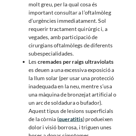
molt greu, per la qual cosa és
important consultar a l’oftalmòleg
d’urgències immediatament. Sol
requerir tractament quirúrgic i, a
vegades, amb participació de
cirurgians oftalmòlegs de diferents
subespecialidades.
Les
cremades per raigs ultraviolats
es deuen a una excessiva exposició a
la llum solar (per usar una protecció
inadequada en la neu, mentre s’usa
una màquina de bronzejat artificial o
un arc de soldadura o bufador).
Aquest tipus de lesions superficials
de la còrnia (
queratitis
) produeixen
dolor i visió borrosa, i triguen unes
hores a donar símptomes.