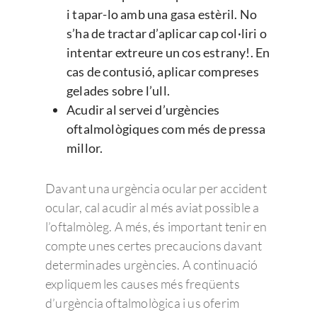
i tapar-lo amb una gasa estèril. No
s’ha de tractar d’aplicar cap col·liri o
intentar extreure un cos estrany!. En
cas de contusió, aplicar compreses
gelades sobre l’ull.
Acudir al servei d’urgències
oftalmològiques com més de pressa
millor.
Davant una urgència ocular per accident
ocular, cal acudir al més aviat possible a
l’oftalmòleg. A més, és important tenir en
compte unes certes precaucions davant
determinades urgències. A continuació
expliquem les causes més freqüents
d’urgència oftalmològica i us oferim