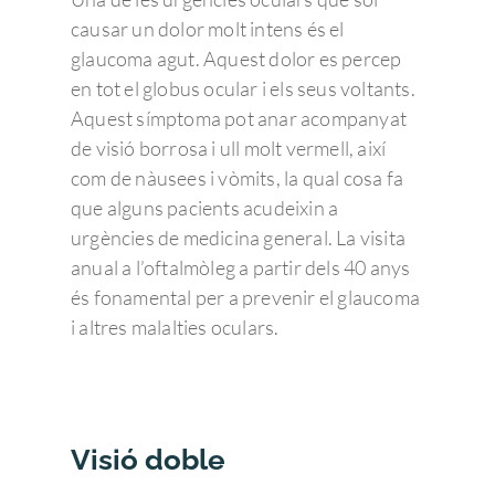
causar un dolor molt intens és el
glaucoma agut. Aquest dolor es percep
en tot el globus ocular i els seus voltants.
Aquest símptoma pot anar acompanyat
de visió borrosa i ull molt vermell, així
com de nàusees i vòmits, la qual cosa fa
que alguns pacients acudeixin a
urgències de medicina general. La visita
anual a l’oftalmòleg a partir dels 40 anys
és fonamental per a prevenir el glaucoma
i altres malalties oculars.
Visió doble