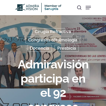
Hit enter to search or ESC to close
Cirugía Refractiva
Congresos oftalmología
Docencia
Presbicia
Admiravisión
participa en
el 92