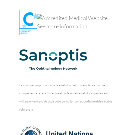
La información proporcionada en el sitio web no remplaza si no que
complementa la relación entre el profesional de salud y su paciente o
visitante y en caso de duda debe consultar con su profesional de salud de
referencia