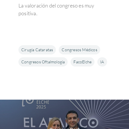
La valoración del congreso es muy
positiva.
Cirugía Cataratas
Congresos Médicos
Congresos Oftalmología
FacoElche
IA
Enfermedades Ocu
Tratamientos
Córnea