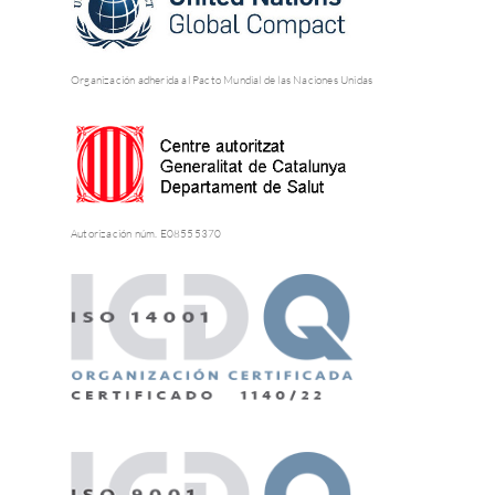
Organización adherida al Pacto Mundial de las Naciones Unidas
Autorización núm. E08555370