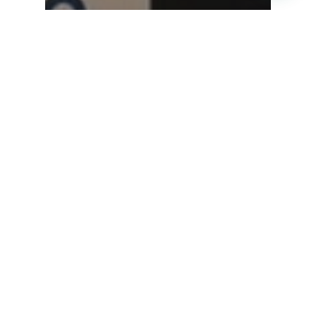
Congresos oftalmología
Oculoplastia
Párpados
Sin categorizar
Nuestro paso por XXXII
Congreso SECPOO