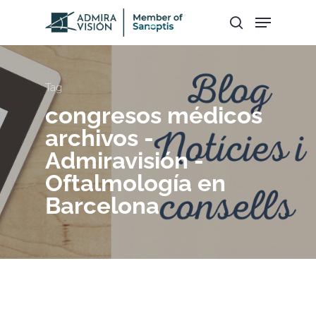
Hit enter to search or ESC to close
Tag
congresos médicos
archivos -
Admiravisión -
Oftalmología en
Barcelona