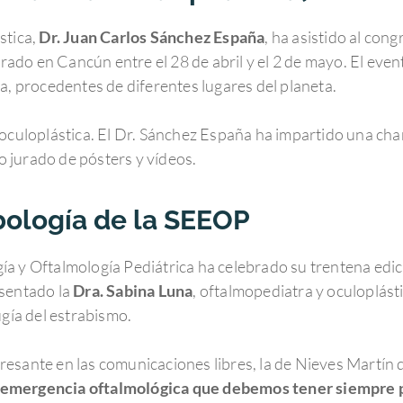
stica,
Dr. Juan Carlos Sánchez España
, ha asistido al co
do en Cancún entre el 28 de abril y el 2 de mayo. El event
a, procedentes de diferentes lugares del planeta.
 oculoplástica. El Dr. Sánchez España ha impartido una cha
 jurado de pósters y vídeos.
bología de la SEEOP
a y Oftalmología Pediátrica ha celebrado su trentena edici
esentado la
Dra. Sabina Luna
, oftalmopediatra y oculoplást
ugía del estrabismo.
esante en las comunicaciones libres, la de Nieves Martín 
 emergencia oftalmológica que debemos tener siempre p