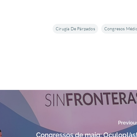
Cirugía De Párpados
Congresos Médi
Previou
Congressos de maig: Oculoplàst