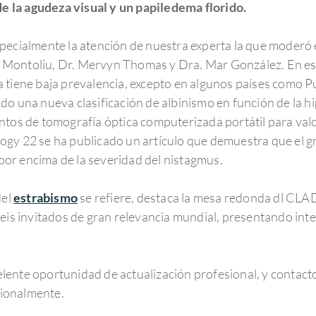
 la agudeza visual y un papiledema florido.
pecialmente la atención de nuestra experta la que moderó 
uis Montoliu, Dr. Mervyn Thomas y Dra. Mar González. En es
a tiene baja prevalencia, excepto en algunos países como P
o una nueva clasificación de albinismo en función de la hip
ntos de tomografía óptica computerizada portátil para val
gy 22 se ha publicado un artículo que demuestra que el gr
, por encima de la severidad del nistagmus.
del
estrabismo
se refiere, destaca la mesa redonda dl CLA
seis invitados de gran relevancia mundial, presentando in
ente oportunidad de actualización profesional, y contacto
ionalmente.