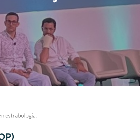
en estrabología.
OP)