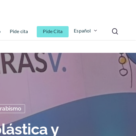
Español
o
Pide cita
Pide Cita
trabismo
ástica y