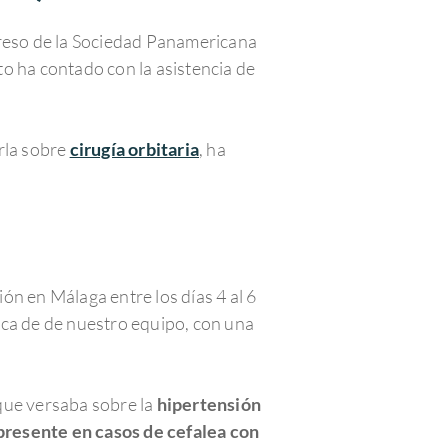
ngreso de la Sociedad Panamericana
o ha contado con la asistencia de
rla sobre
cirugía orbitaria
, ha
ón en Málaga entre los días 4 al 6
ica de de nuestro equipo, con una
que versaba sobre la
hipertensión
resente en casos de cefalea con