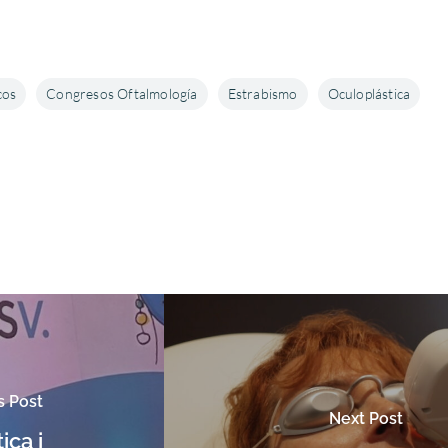
cos
Congresos Oftalmología
Estrabismo
Oculoplástica
s Post
Next Post
ica i