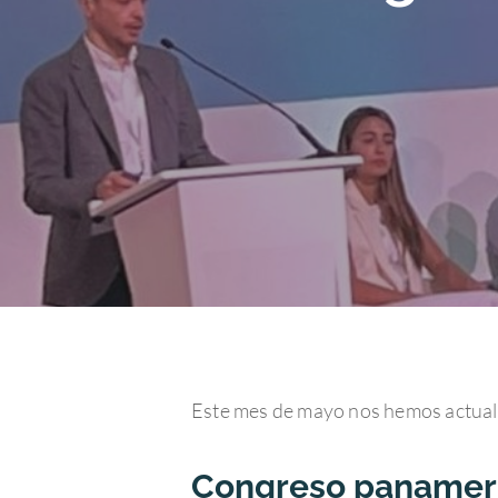
Hit enter to search or ESC to close
Este mes de mayo nos hemos actualiz
Congreso panameri