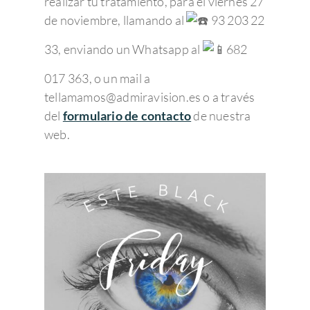
realizar tu tratamiento, para el viernes 27
de noviembre, llamando al
️️ 93 203 22
33, enviando un Whatsapp al
682
017 363⁠, o un mail a
tellamamos@admiravision.es o a través
del
formulario de contacto
de nuestra
web.