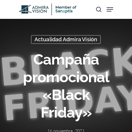
Hit enter to search or ESC to close
Actualidad Admira Visión
Campaña
promocional
«Black
Friday»
16 noviembre, 2021