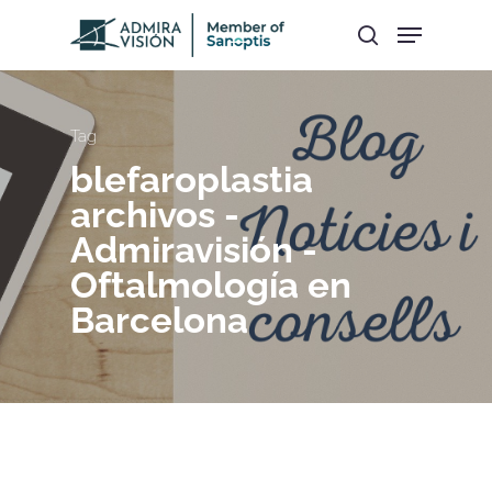
Hit enter to search or ESC to close
Tag
blefaroplastia
archivos -
Admiravisión -
Oftalmología en
Barcelona