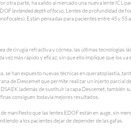
r otra parte, ha salido al mercado una nueva lente ICL pa
 EDOF (
extended depth of focus.
Lentes de profundidad de fo
onofocales). Están pensadas para pacientes entre 45 y 55 
a de cirugía refractiva y córnea, las últimas tecnologías lá
 vez más rápido y eficaz, sin que ello implique que los ya e
nea, se han expuesto nuevas técnicas en queratoplastia, t
na de Descemet que permite realizar un injerto parcial de 
 DSAEK (además de sustituir la capa Descemet, también su
a finas consiguen todavia mejores resultados.
 de manifiesto que las lentes EDOF están en auge, sin men
itiendo a los pacientes dejar de depender de las gafas.