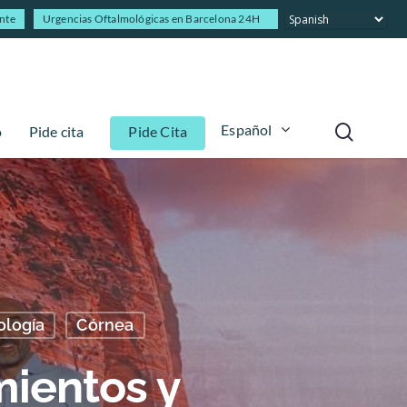
ente
Urgencias Oftalmológicas en Barcelona 24H
Español
o
Pide cita
Pide Cita
ología
Córnea
ientos y