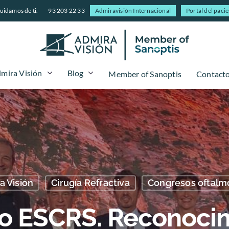
uidamos de ti.
93 203 22 33
Admiravisión Internacional
Portal del paci
mira Visión
Blog
Member of Sanoptis
Contact
a Visión
Cirugía Refractiva
Congresos oftalm
o ESCRS. Reconocim