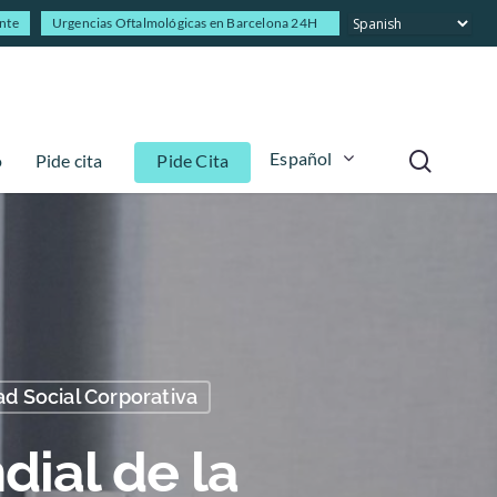
ente
Urgencias Oftalmológicas en Barcelona 24H
Español
o
Pide cita
Pide Cita
d Social Corporativa
ial de la