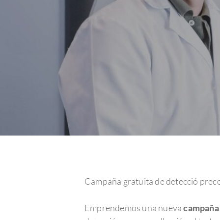
Campaña gratuita de detecció pre
Hit enter to search or ESC to close
Emprendemos una nueva
campaña 