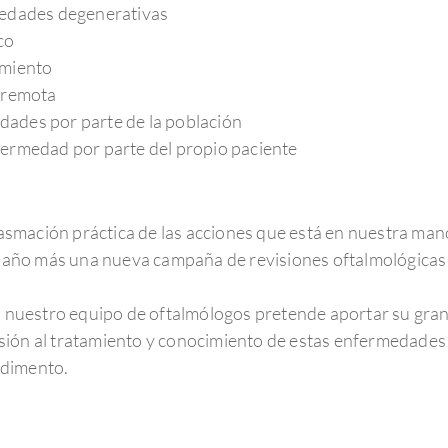
medades degenerativas
co
amiento
n remota
ades por parte de la población
fermedad por parte del propio paciente
plasmación práctica de las acciones que está en nuestra mano
año más una nueva campaña de revisiones oftalmológicas 
s, nuestro equipo de oftalmólogos pretende aportar su grani
ión al tratamiento y conocimiento de estas enfermedades p
edimento.