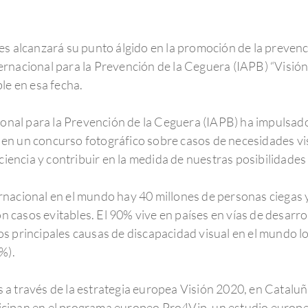
es alcanzará su punto álgido en la promoción de la prevenci
rnacional para la Prevención de la Ceguera (IAPB) “Visión
le en esa fecha.
cional para la Prevención de la Ceguera (IAPB) ha impulsad
en un concurso fotográfico sobre casos de necesidades vi
ciencia y contribuir en la medida de nuestras posibilidades a
rnacional en el mundo hay 40 millones de personas ciegas 
on casos evitables. El 90% vive en países en vías de desarro
s principales causas de discapacidad visual en el mundo lo
%).
a través de la estrategia europea Visión 2020, en Cataluñ
icipan en el programa europeo Pro4Vip, un estudio europ