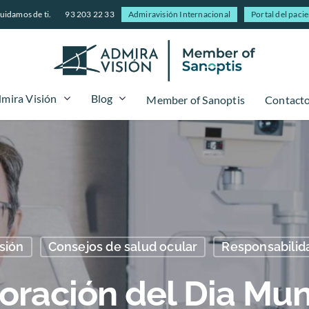
uidamos de ti.
93 203 22 33
Admiravisión Internacional
Portal del paci
mira Visión
Blog
Member of Sanoptis
Contact
sión
Consejos de salud ocular
Responsabilida
ación del Dia Mund