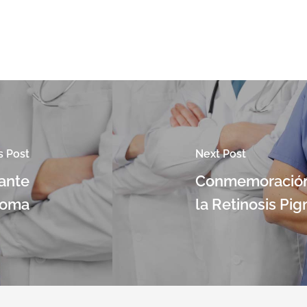
s Post
Next Post
lante
Conmemoración 
coma
la Retinosis Pi