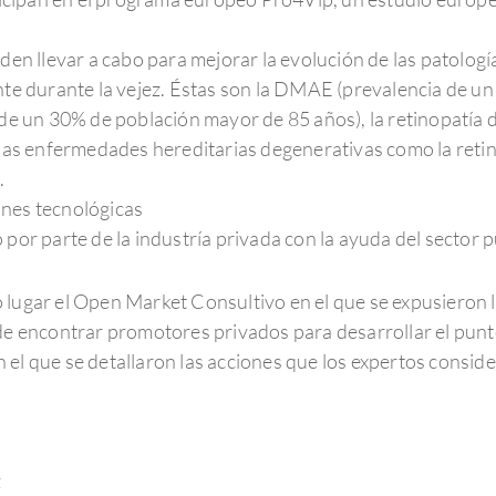
eden llevar a cabo para mejorar la evolución de las patolo
nte durante la vejez. Éstas son la DMAE (prevalencia de 
 de un 30% de población mayor de 85 años), la retinopatía d
 las enfermedades hereditarias degenerativas como la reti
.
iones tecnológicas
por parte de la industría privada con la ayuda del sector p
 lugar el Open Market Consultivo en el que se expusieron l
 de encontrar promotores privados para desarrollar el pun
el que se detallaron las acciones que los expertos consider
z