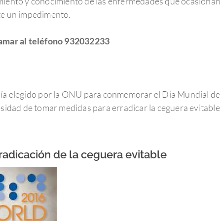
miento y conocimiento de las enfermedades que ocasionan 
lte un impedimento.
llamar al teléfono 932032233
día elegido por la ONU para conmemorar el Día Mundial de l
esidad de tomar medidas para erradicar la ceguera evitable y
rradicación de la ceguera evitable