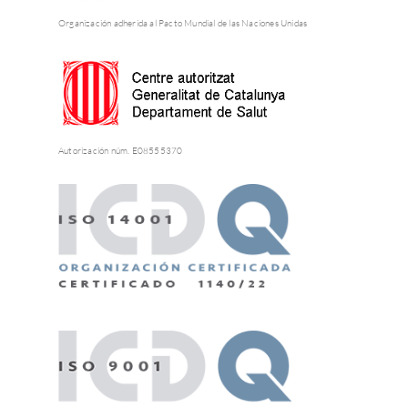
Organización adherida al Pacto Mundial de las Naciones Unidas
Autorización núm. E08555370