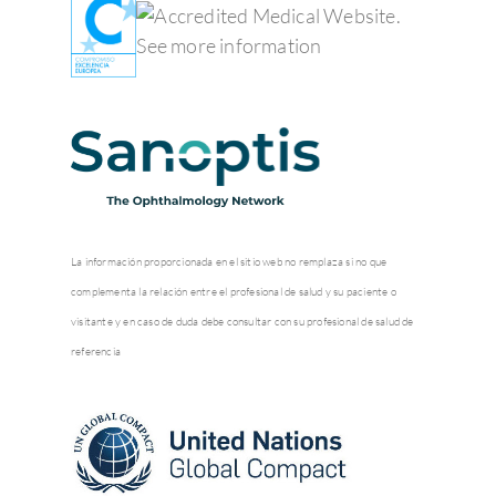
La información proporcionada en el sitio web no remplaza si no que
complementa la relación entre el profesional de salud y su paciente o
visitante y en caso de duda debe consultar con su profesional de salud de
referencia