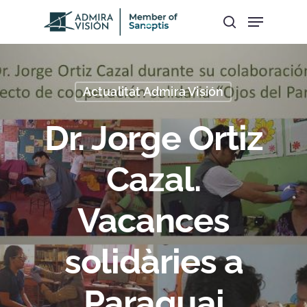
Hit enter to search or ESC to close
Actualitat Admira Visión
Dr. Jorge Ortiz
Cazal.
Vacances
solidàries a
Paraguai