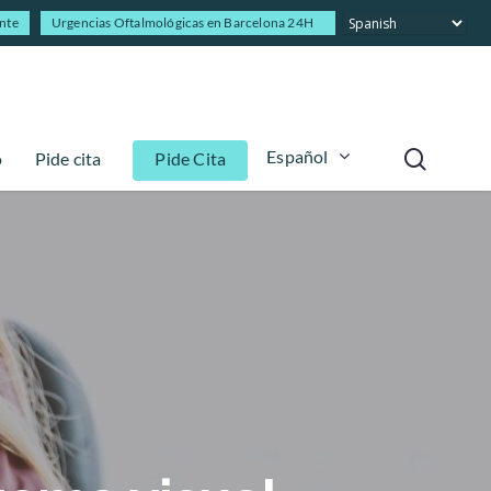
ente
Urgencias Oftalmológicas en Barcelona 24H
Español
o
Pide cita
Pide Cita