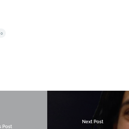
jo
Next Post
s Post