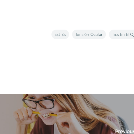
Estrés
Tensión Ocular
Tics En El O
Previou