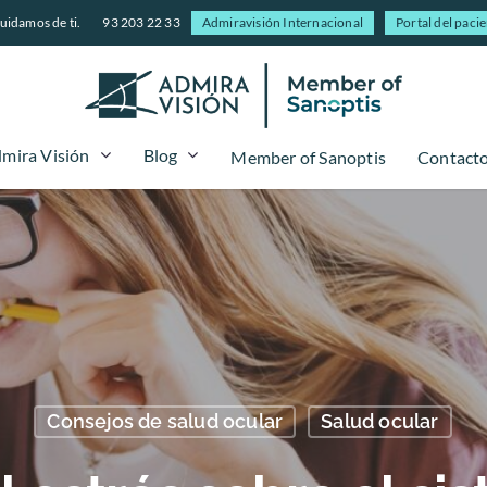
uidamos de ti.
93 203 22 33
Admiravisión Internacional
Portal del paci
mira Visión
Blog
Member of Sanoptis
Contact
Consejos de salud ocular
Salud ocular