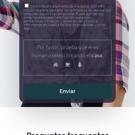
Consiento el tratamiento de mis datos. ADMIRA
VISION tratará sus datos con la finalidad de atender sus
consultas, dudas o reclamaciones. Puede ejercer sus
derechos de acceso, rectificación, supresión,
portabilidad, limitación y oposición, tal y como le
informamos en nuestra Política de privacidad y Aviso
legal.
Por favor, prueba que eres
humano seleccionando el
casa
.