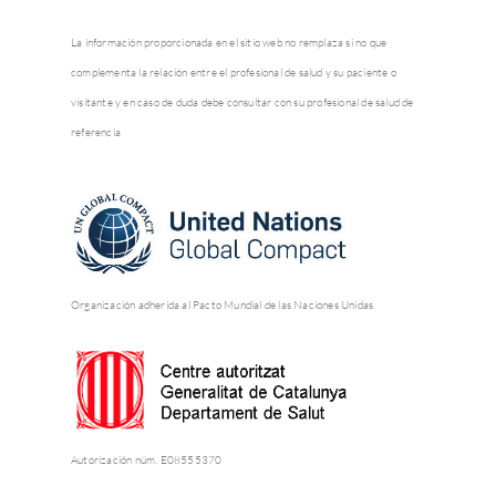
La información proporcionada en el sitio web no remplaza si no que
complementa la relación entre el profesional de salud y su paciente o
visitante y en caso de duda debe consultar con su profesional de salud de
referencia
Organización adherida al Pacto Mundial de las Naciones Unidas
Autorización núm. E08555370