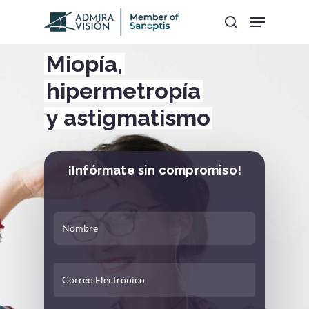
Miopía,
Hit enter to search or ESC to close
hipermetropía
y astigmatismo
¡Infórmate sin compromiso!