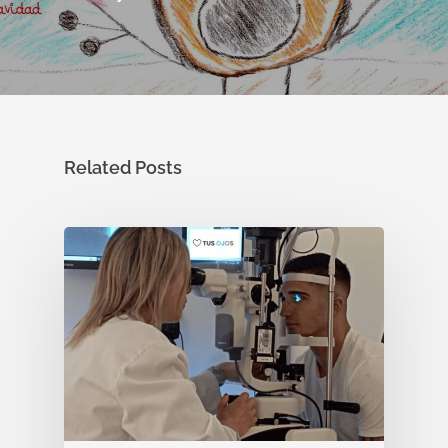
Related Posts
Enfermedades Ocu
Tratamientos
Córnea