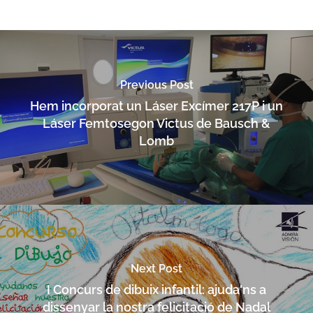
Previous Post
Hem incorporat un Láser Excímer 217P i un
Láser Femtosegon Victus de Bausch &
Lomb
Next Post
I Concurs de dibuix infantil: ajuda'ns a
dissenyar la nostra felicitació de Nadal