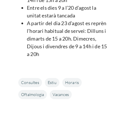
14h i de 15h a 20h
Entre els dies 9 a l’20 d’agost la
unitat estarà tancada
A partir del dia 23 d’agost es reprèn
l’horari habitual de servei: Dilluns i
dimarts de 15 a 20h. Dimecres,
Dijous i divendres de 9 a 14h i de 15
a 20h
Consultes
Estiu
Horaris
Oftalmologia
Vacances