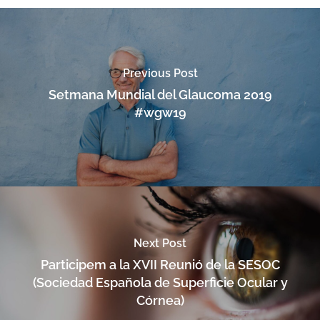
Previous Post
Setmana Mundial del Glaucoma 2019
#wgw19
Next Post
Participem a la XVII Reunió de la SESOC
(Sociedad Española de Superficie Ocular y
Córnea)