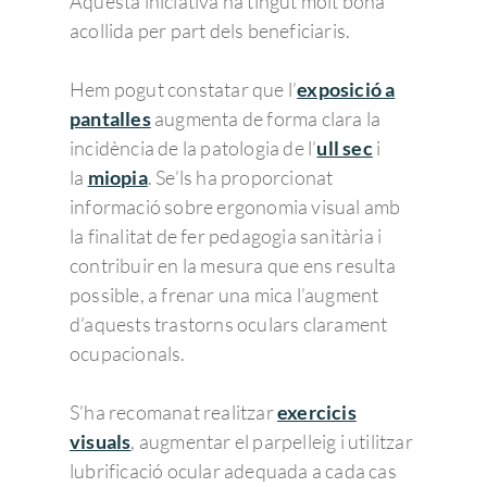
Aquesta iniciativa ha tingut molt bona
acollida per part dels beneficiaris.
Hem pogut constatar que l’
exposició a
pantalles
augmenta de forma clara la
incidència de la patologia de l’
ull sec
i
la
miopia
. Se’ls ha proporcionat
informació sobre ergonomia visual amb
la finalitat de fer pedagogia sanitària i
contribuir en la mesura que ens resulta
possible, a frenar una mica l’augment
d’aquests trastorns oculars clarament
ocupacionals.
S’ha recomanat realitzar
exercicis
visuals
, augmentar el parpelleig i utilitzar
lubrificació ocular adequada a cada cas