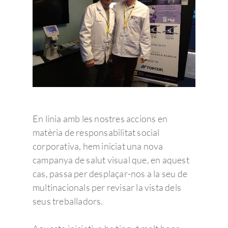
En línia amb les nostres accions en
matèria de responsabilitat social
corporativa, hem iniciat una nova
campanya de salut visual que, en aquest
cas, passa per desplaçar-nos a la seu de
multinacionals per revisar la vista dels
seus treballadors.