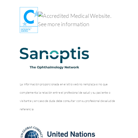
La información proporcionada en el sitio web no remplaza si no que
complementa la relación entre el profesional de salud y su paciente o
visitante y en caso de duda debe consultar con su profesional de salud de
referencia