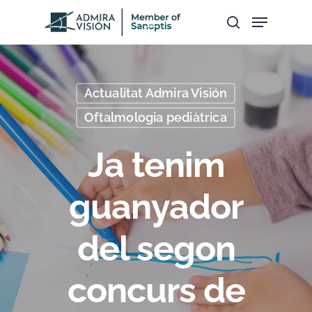
Hit enter to search or ESC to close
Actualitat Admira Visión
Oftalmologia pediàtrica
Ja tenim
guanyador
del segon
concurs de