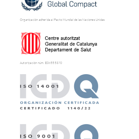
Organización adherida al Pacto Mundial de las Naciones Unidas
Autorización núm. E08555370