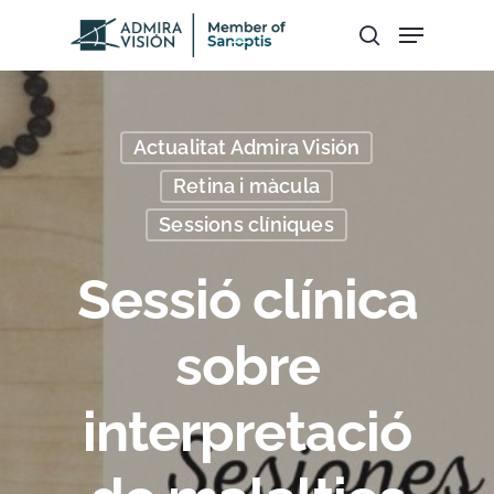
Hit enter to search or ESC to close
Actualitat Admira Visión
Retina i màcula
Sessions clíniques
Sessió clínica
sobre
interpretació