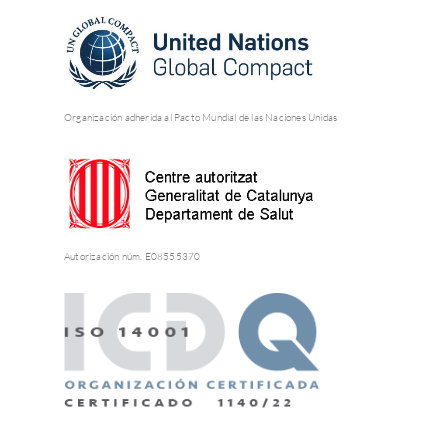
Organización adherida al Pacto Mundial de las Naciones Unidas
Autorización núm. E08555370