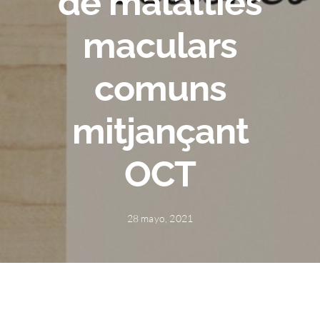
de malalties
maculars
comuns
mitjançant
OCT
28 mayo, 2021