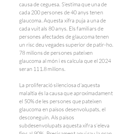
causa de ceguesa. S’estima que una de
cada 200 persones de 40 anys tenen
glaucoma. Aquesta xifra puja a una de
cada vuit als 80 anys. Els familiars de
persones afectades de glaucoma tenen
un risc deu vegades superior de patir-ho.
78 milions de persones pateixen
glaucoma al món i es calcula que el 2024
seran 111.8 milions.
La proliferació silenciosa d’aquesta
malaltia és la causa que aproximadament
el 50% de les persones que pateixen
glaucoma en països desenvolupats, el
desconeguin. Als països
subdesenvolupats aquesta xifra s’eleva
fins al 90%. Precisament aquí rau la gran