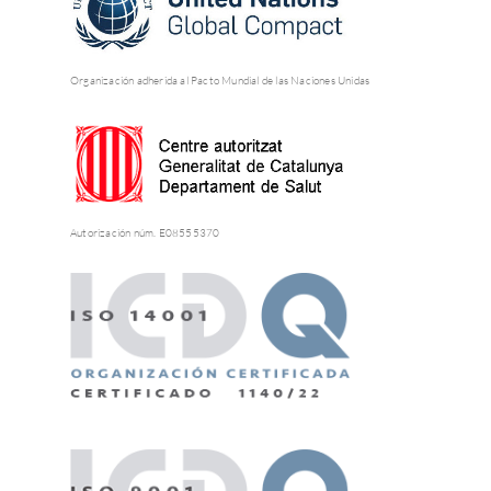
Organización adherida al Pacto Mundial de las Naciones Unidas
Autorización núm. E08555370