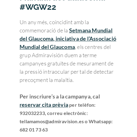
#WGW22
Un any més, coincidint amb la
commemoració de la
Setmana Mundial
del Glaucoma, iniciativa de l’Associació
Mundial del Glaucoma
, els centres del
grup Admiravisión duem a terme
campanyes gratuïtes de mesurament de
la pressió intraocular per tal de detectar
precoçment la malaltia.
Per inscriure’s a la campanya, cal
reservar cita prèvia
per telèfon:
932032233, correu electrònic:
tellamamos@admiravision.es o Whatsapp:
682 01 73 63