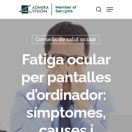
Hit enter to search or ESC to close
Consells de salut ocular
Fatiga ocular
per pantalles
d’ordinador:
símptomes,
causes i