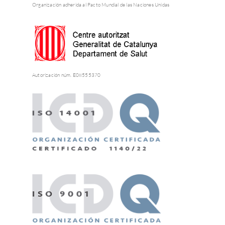
Organización adherida al Pacto Mundial de las Naciones Unidas
Autorización núm. E08555370