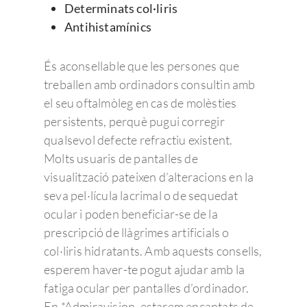
Determinats col·liris
Antihistamínics
És aconsellable que les persones que
treballen amb ordinadors consultin amb
el seu oftalmòleg en cas de molèsties
persistents, perquè pugui corregir
qualsevol defecte refractiu existent.
Molts usuaris de pantalles de
visualització pateixen d’alteracions en la
seva pel·lícula lacrimal o de sequedat
ocular i poden beneficiar-se de la
prescripció de llàgrimes artificials o
col·liris hidratants. Amb aquests consells,
esperem haver-te pogut ajudar amb la
fatiga ocular per pantalles d’ordinador.
En *Admiravision, estarem encantats de