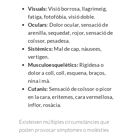
Visuals:
Visió borrosa, llagrimeig,
fatiga, fotofòbia, visió doble.
Oculars
: Dolor ocular, sensació de
arenilla, sequedat, rojor, sensació de
coïssor, pesadesa.
Sistèmics:
Mal de cap, nàusees,
vertigen.
Musculoesquelètics:
Rigidesa o
dolor a coll, coll, esquena, braços,
nina i mà.
Cutanis:
Sensació de coïssor o picor
en la cara, eritemes, cara vermellosa,
inflor, rosàcia.
Existeixen múltiples circumstàncies que
poden provocar símptomes o molèsties