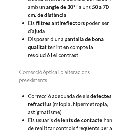
Docencia
Oclusión de la vena c
amb un
angle de 30°
i a uns
50 a 70
de la retina
Congresos oftalmolo
cm. de distància
Els
filtres antireflectors
poden ser
Otras…
Sesiones clínicas
d’ajuda
Disposar d’una
pantalla de bona
qualitat
tenint en compte la
resolució i el contrast
Correcció òptica i d’alteracions
preexistents
Correcció adequada de els
defectes
refractius
(miopia, hipermetropía,
astigmatisme)
Els usuaris de
lents de contacte
han
de realitzar controls freqüents per a