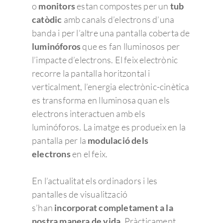
o
monitors
estan compostes per un
tub
catòdic
amb canals d’electrons d’una
banda i per l’altre una pantalla coberta de
luminóforos
que es fan lluminosos per
l’impacte d’electrons. El feix electrònic
recorre la pantalla horitzontal i
verticalment, l’energia electrònic-cinètica
es transforma en lluminosa quan els
electrons interactuen amb els
luminóforos. La imatge es produeix en la
pantalla per la
modulació dels
electrons
en el feix.
En l’actualitat els ordinadors i les
pantalles de visualització
s’han
incorporat completament a la
nostra manera de vida
. Pràcticament