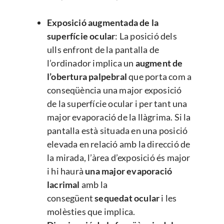
Exposició augmentada de la
superfície ocular
: La posició dels
ulls enfront de la pantalla de
l’ordinador implica un
augment de
l’obertura palpebral
que porta com a
conseqüència una major exposició
de la superfície ocular i per tant una
major evaporació de la llàgrima. Si la
pantalla està situada en una posició
elevada en relació amb la direcció de
la mirada, l’àrea d’exposició és major
i hi haurà
una major evaporació
lacrimal
amb la
consegüent
sequedat ocular
i les
molèsties que implica.