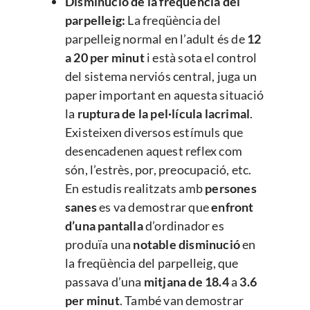
Disminució de la freqüència del
parpelleig:
La freqüència del
parpelleig normal en l’adult és de
12
a 20 per minut
i està sota el control
del sistema nerviós central, juga un
paper important en aquesta situació
la
ruptura de la pel·lícula lacrimal
.
Existeixen diversos estímuls que
desencadenen aquest reflex com
són, l’estrès, por, preocupació, etc.
En estudis realitzats amb
persones
sanes
es va demostrar que
enfront
d’una pantalla
d’ordinador es
produïa una
notable disminució
en
la freqüència del parpelleig, que
passava d’una
mitjana de 18.4
a
3.6
per minut
. També van demostrar