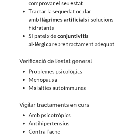
comprovar el seu estat
Tractar la sequedat ocular
amb
llàgrimes artificials
i solucions
hidratants
Si pateix de
conjuntivitis
al·lèrgica
rebre tractament adequat
Verificació de l’estat general
Problemes psicològics
Menopausa
Malalties autoimmunes
Vigilar tractaments en curs
Amb psicotròpics
Antihipertensius
Contra l’acne