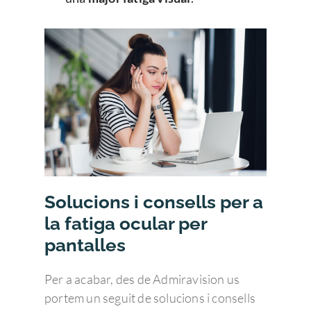
Enfermedades Ocu
Solucions i consells per a
la fatiga ocular per
Tratamientos
Córnea
pantalles
Conjuntivitis
Admira Visión
Retina y mácula
Cirugía refractiva
Per a acabar, des de Admiravision us
Ojo seco
Daltonismo
Trastornos comunes
Blog
Cirugía de las Cataratas
Quienes somos
portem un seguit de solucions i consells