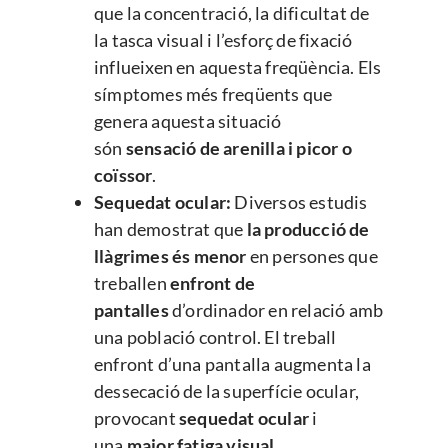
que la concentració, la dificultat de
la tasca visual i l’esforç de fixació
influeixen en aquesta freqüència. Els
símptomes més freqüents que
genera aquesta situació
són
sensació de arenilla i picor o
coïssor
.
Sequedat ocular:
Diversos estudis
han demostrat que
la producció de
llàgrimes és menor
en persones que
treballen
enfront de
pantalles
d’ordinador en relació amb
una població control. El treball
enfront d’una pantalla augmenta la
dessecació de la superfície ocular,
provocant
sequedat ocular
i
una
major fatiga visual
.