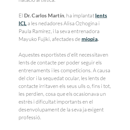
El
Dr. Carlos Martín
, ha implantat
lents
ICL
a les nedadores Alisa Ozhogina i
Paula Ramírez, i la seva entrenadora
Mayuko Fujiki, afectades de
miopia
.
Aquestes esportistes d’elit necessitaven
lents de contacte per poder seguir els
entrenaments i les competicions. A causa
del clor i la sequedat ocular, les lents de
contacte irritaven els seus ulls o, fins i tot,
les perdien, cosa que els ocasionava un
estrès i dificultat importants en el
desenvolupament de la seva ja exigent
professió.