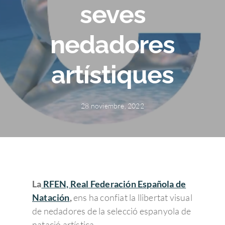
seves
nedadores
artístiques
28 noviembre, 2022
La
RFEN, Real Federación Española de
Natación
,
ens ha confiat la llibertat visual
de nedadores de la selecció espanyola de
natació artística.