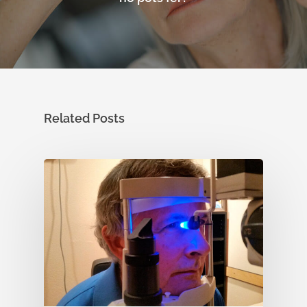
Otras…
Sesiones clínicas
Related Posts