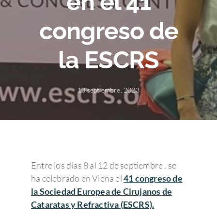
en el 41
congreso de
la ESCRS
13 septiembre, 2023
Entre los días 8 al 12 de septiembre , se
ha celebrado en Viena el
41 congreso de
la Sociedad Europea de Cirujanos de
Cataratas y Refractiva
(ESCRS).