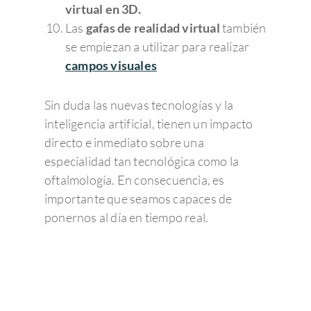
virtual en 3D.
Las
gafas de realidad virtual
también
se empiezan a utilizar para realizar
campos visuales
Sin duda las nuevas tecnologías y la
inteligencia artificial, tienen un impacto
Enfermedades Ocu
directo e inmediato sobre una
especialidad tan tecnológica como la
oftalmología. En consecuencia, es
Tratamientos
Córnea
importante que seamos capaces de
Conjuntivitis
Admira Visión
Retina y mácula
Cirugía refractiva
ponernos al día en tiempo real.
Ojo seco
Daltonismo
Trastornos comunes
Blog
Cirugía de las Cataratas
Quienes somos
Síndrome de Sjörgen
Retinopatía diabétic
Miopía, hipermetropí
Oftalmología pedriática
Cirugía de la presbicia
Member of Sanopti
Equipo directivo
Últimas noticias
astigmatismo
Patologías relaciona
Degeneración Macul
Estrabismo
Cirugía oculoplástica
¿Por qué elegir Admira 
Contacto
Consejos de salud ocula
Presbicia o vista can