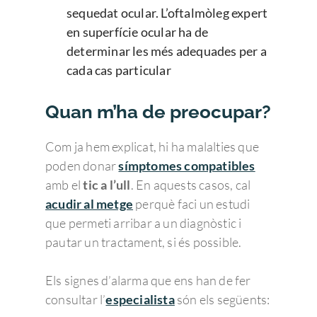
sequedat ocular. L’oftalmòleg expert
en superfície ocular ha de
determinar les més adequades per a
cada cas particular
Quan m’ha de preocupar?
Com ja hem explicat, hi ha malalties que
poden donar
símptomes compatibles
amb el
tic a l’ull
. En aquests casos, cal
acudir al metge
perquè faci un estudi
que permeti arribar a un diagnòstic i
pautar un tractament, si és possible.
Els signes d’alarma que ens han de fer
consultar l’
especialista
són els següents: