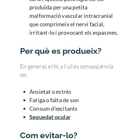
produïda per una petita
malformació vascular intracranial
que comprimeix el nervi facial,
irritant-lo i provocant els espasmes.
Per què es produeix?
En general, el tic a l’ull és conseqüència
de:
Ansietat o estrès
Fatiga o falta de son
Consum d’excitants
Sequedat ocular
Com evitar-lo?