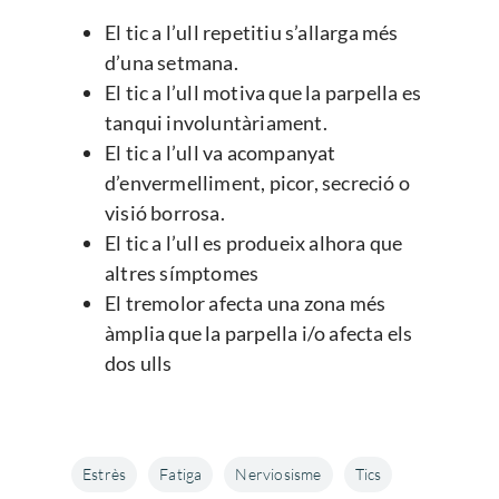
El tic a l’ull repetitiu s’allarga més
d’una setmana.
El tic a l’ull motiva que la parpella es
tanqui involuntàriament.
El tic a l’ull va acompanyat
d’envermelliment, picor, secreció o
visió borrosa.
El tic a l’ull es produeix alhora que
altres símptomes
El tremolor afecta una zona més
àmplia que la parpella i/o afecta els
dos ulls
Enfermedades Ocu
Estrès
Fatiga
Nerviosisme
Tics