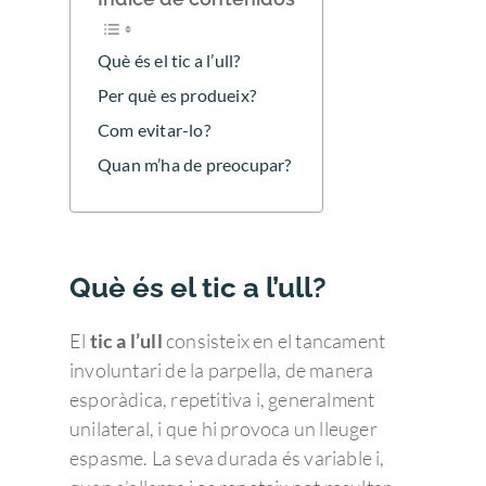
Què és el tic a l’ull?
Per què es produeix?
Com evitar-lo?
Quan m’ha de preocupar?
Què és el tic a l’ull?
El
tic a l’ull
consisteix en el tancament
involuntari de la parpella, de manera
esporàdica, repetitiva i, generalment
unilateral, i que hi provoca un lleuger
espasme. La seva durada és variable i,