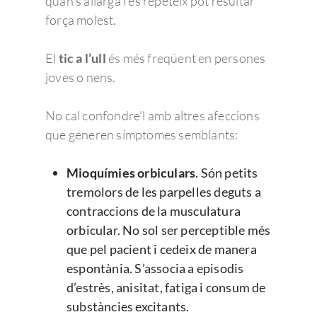
quan s’allarga i es repeteix pot resultar
força molest.
El
tic a l’ull
és més freqüent en persones
joves o nens.
No cal confondre’l amb altres afeccions
que generen símptomes semblants:
Mioquímies orbiculars
. Són petits
tremolors de les parpelles deguts a
contraccions de la musculatura
orbicular. No sol ser perceptible més
que pel pacient i cedeix de manera
espontània. S’associa a episodis
d’estrès, anisitat, fatiga i consum de
substàncies excitants.