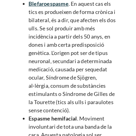
Blefaroespasme
. En aquest cas els
tics es produeixen de forma crònica i
bilateral, és a dir, que afecten els dos
ulls. Se sol produir amb més
incidència a partir dels 50 anys, en
dones i amb certa predisposició
genètica. L’origen pot ser de tipus
neuronal, secundari a determinada
medicació, causada per sequedat
ocular, Síndrome de Sjögren,
al·lèrgia, consum de substàncies
estimulants o Síndrome de Gilles de
la Tourette (tics als ulls i paraulotes
sense contenció).
Espasme hemifacial
. Moviment
involuntari de tota una banda de la
cara. Aquesta patologia sol ser