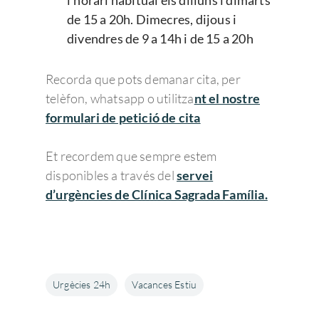
l’horari habitual els dilluns i dimarts
de 15 a 20h. Dimecres, dijous i
divendres de 9 a 14h i de 15 a 20h
Recorda que pots demanar cita, per
telèfon, whatsapp o utilitza
nt el nostre
formulari de petició de cita
Et recordem que sempre estem
disponibles a través del
servei
d’urgències de Clínica Sagrada Família.
Urgècies 24h
Vacances Estiu