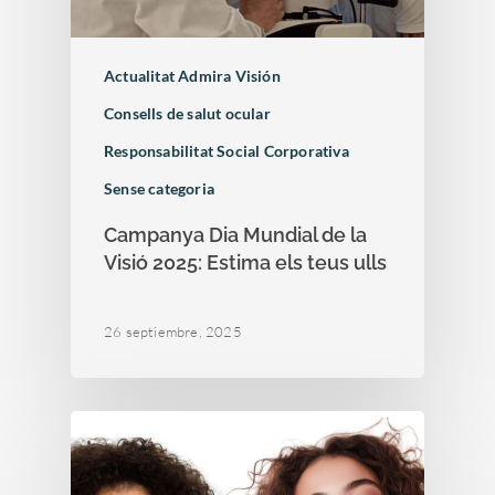
Otras…
Sesiones clínicas
Actualitat Admira Visión
Consells de salut ocular
Responsabilitat Social Corporativa
Sense categoria
Campanya Dia Mundial de la
Visió 2025: Estima els teus ulls
26 septiembre, 2025