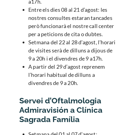
a17h.
Entre els dies 08 al 21 d’agost: les
nostres consultes estaran tancades
però funcionarà el nostre call center
per a peticions de cita o dubtes.
Setmana del 22 al 28 d’agost, l’horari
de visites serà de dilluns a dijous de
9 a 20h i el divendres de 9 a17h.
A partir del 29 d’agost reprenem
l’horari habitual de dilluns a
divendres de 9 a 20h.
Servei d’Oftalmologia
Admiravisión a Clínica
Sagrada Família
Setmana del 01 al 07 d’agost: