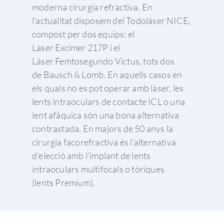
moderna cirurgia refractiva. En
l’actualitat disposem del Todoláser NICE,
compost per dos equips: el
Làser Excímer 217P i el
Làser Femtosegundo Victus, tots dos
de Bausch & Lomb. En aquells casos en
els quals no es pot operar amb làser, les
lents intraoculars de contacte ICL o una
lent afáquica són una bona alternativa
contrastada. En majors de 50 anys la
cirurgia facorefractiva és l’alternativa
d’elecció amb l’implant de lents
intraoculars multifocals o tòriques
(lents Premium).