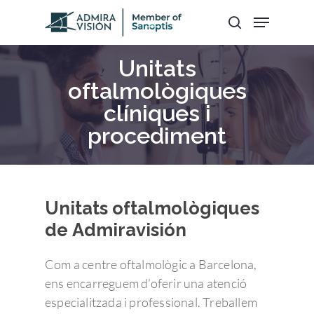
Unitats
oftalmològiques
Hit enter to search or ESC to close
clíniques i
procediment
Unitats oftalmològiques
de Admiravisión
Com a centre oftalmològic a Barcelona,
ens encarreguem d’oferir una atenció
especialitzada i professional. Treballem