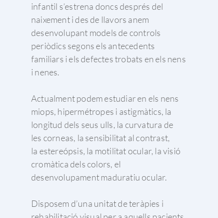
infantil s’estrena doncs després del
naixement i des de llavors anem
desenvolupant models de controls
periòdics segons els antecedents
familiars i els defectes trobats en els nens
i nenes.
Actualment podem estudiar en els nens
miops, hipermétropes i astigmàtics, la
longitud dels seus ulls, la curvatura de
les corneas, la sensibilitat al contrast,
la estereópsis, la motilitat ocular, la visió
cromàtica dels colors, el
desenvolupament maduratiu ocular.
Disposem d’una unitat de teràpies i
rehabilitació visual per a aquells pacients