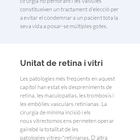
cirurgia no perforant i les vàlvules
constitueixen un tractament d’elecció per
a evitar el condemnar a un pacient tota la
seva vida a posar-se múltiples gotes.
Unitat de retina i vitri
Les patologies més freqüents en aquest
capítol han estat els despreniments de
retina, les maculopatias, les trombosis i
les embòlies vasculars retinianas. La
cirurgia de mínima incisió i els
nous vitrectomos ens permeten operar
gairebé la totalitat de les
patologies vitreo-*retinianas. D’altra