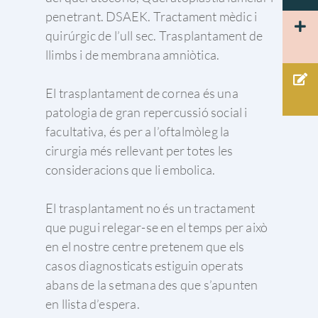
Català
de tu.
oftalmologia
Macular
penetrant. DSAEK. Tractament mèdic i
Herpes
Còrnia
93 203 22 33
Tecnologia
quirúrgic de l’ull sec. Trasplantament de
Hemorràgia vítria
PARPELLES I VI
Glaucoma
Admiravisión Internaci
llimbs i de membrana amniòtica.
Mútues
LAGRIMALS
Mosques volants i ce
Portal del pacient
Retina i màcula
Les nostres clíniques
GLAUCOMA
El trasplantament de cornea és una
Retinosis Pigmentàri
Urgències Oftalmològiq
Rejoveniment estètic de
patologia de gran repercussió social i
Treballa amb nosaltres
Barcelona 24H
Uveïtis
mirada
facultativa, és per a l’oftalmòleg la
Docència
Oclusió de la vena ce
cirurgia més rellevant per totes les
la retina
consideracions que li embolica.
Congressos oftalmol
Altres…
Sessions clíniques
El trasplantament no és un tractament
que pugui relegar-se en el temps per això
en el nostre centre pretenem que els
casos diagnosticats estiguin operats
abans de la setmana des que s’apunten
en llista d’espera.