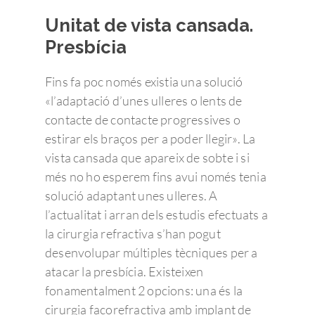
Unitat de vista cansada.
Presbícia
Fins fa poc només existia una solució
«l’adaptació d’unes ulleres o lents de
contacte de contacte progressives o
estirar els braços per a poder llegir». La
vista cansada que apareix de sobte i si
més no ho esperem fins avui només tenia
solució adaptant unes ulleres. A
l’actualitat i arran dels estudis efectuats a
la cirurgia refractiva s’han pogut
desenvolupar múltiples tècniques per a
atacar la presbícia. Existeixen
fonamentalment 2 opcions: una és la
cirurgia facorefractiva amb implant de