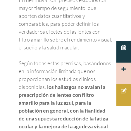
En definitiva, son precisos estudios con
Patologías relaciona
Degeneración Macul
Estrabismo
Cirugía oculoplástica
¿Por qué elegir Admira 
Contacto
Consejos de salud ocula
mayor tiempo de seguimiento, que
Presbicia o vista can
Pterigion
Retinopatía del pre
Ojo vago
Ergoftalmología
Equipo de profesionale
aporten datos cuantitativos y
Responsabilidad Social
Pide cita
Cataratas
comparables, para poder definir los
Corporativa
Queratocono
Desprendimiento de 
Terapias visuales
Oftalmología pedriática
Oftalmólogos
Unidades clínicas
Pide Cita
verdaderos efectos de las lentes con
Para profesionales
Queratitis
Retinopatía hiperten
Control de la miopía
Oftalmo sport
Optometristas
Urgencias Oftalmológic
filtro amarillo sobre el rendimiento visual,
Español
el sueño y la salud macular.
Patología corneal
Agujero macular
Terapias visuales
Español
Actualidad Admira V
Cuidamos de tus ojos y
Pruebas diagnósticas:
Disfuncion del crista
Membrana Epi-retin
Test visuales oftalmológ
Según todas estas premisas, basándonos
Català
cuidamos de ti.
Oftalmología
Macular
Herpes
en la información limitada que nos
Córnea
93 203 22 33
Tecnología
Hemorragia vítrea
proporcionan los estudios clínicos
PÁRPADOS Y VÍ
Glaucoma
Admiravisión Internaci
disponibles,
los hallazgos no avalan la
Mutuas
LAGRIMALES
Moscas volantes y ce
Portal del paciente
prescripción de lentes con filtro
Retina y mácula
Nuestras clínicas
GLAUCOMA
Retinosis Pigmentari
amarillo para la luz azul, para la
Urgencias Oftalmológic
Rejuvenecimiento estéti
población en general, con la fianlidad
Trabaja con nosotros
Barcelona 24H
Uveítis
mirada
de una supuesta reducción de la fatiga
Docencia
Oclusión de la vena c
ocular y la mejora de la agudeza visual