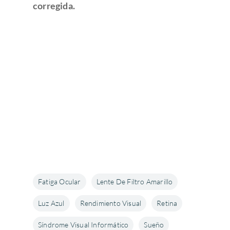
de la retina
Congresos oftalmolo
corregida.
Otras…
Sesiones clínicas
Fatiga Ocular
Lente De Filtro Amarillo
Luz Azul
Rendimiento Visual
Retina
Síndrome Visual Informático
Sueño