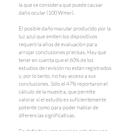
la que se considera que puede causar
daño ocular (100 Wmsr).
El posible daño macular producido por la
luz azul que emiten los dispositivos
requeriría años de evaluación para
arrojar conclusiones precisas. Hay que
tener en cuenta que el 60% de los
Enfermedades Ocu
estudios de revisión no están registrados
y, por lo tanto, no hay acceso a sus
conclusiones. Sólo el 47% reportaron el
Tratamientos
Córnea
cálculo de la muestra, que permite
Conjuntivitis
valorar si el estudio es suficientemente
Admira Visión
Retina y mácula
Cirugía refractiva
potente como para poder hablar de
Ojo seco
Daltonismo
Trastornos comunes
Blog
Cirugía de las Cataratas
Quienes somos
diferencias significativas.
Síndrome de Sjörgen
Retinopatía diabétic
Miopía, hipermetropí
Oftalmología pedriática
Cirugía de la presbicia
Member of Sanopti
Equipo directivo
Últimas noticias
astigmatismo