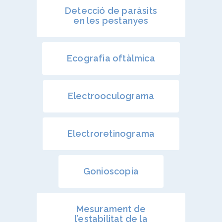
Detecció de paràsits
en les pestanyes
Ecografia oftàlmica
Electrooculograma
Electroretinograma
Gonioscopia
Mesurament de
l’estabilitat de la