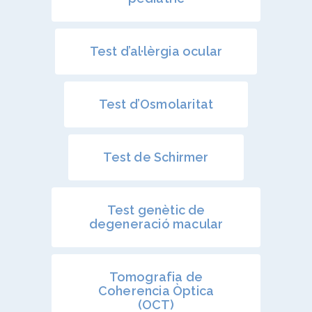
Docencia
Oclusión de la vena c
de la retina
Congresos oftalmolo
Test d’al·lèrgia ocular
Otras…
Sesiones clínicas
Test d’Osmolaritat
Test de Schirmer
Test genètic de
degeneració macular
Tomografia de
Coherencia Òptica
(OCT)