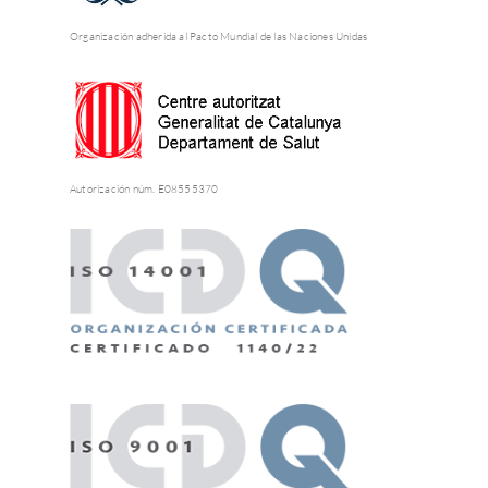
Organización adherida al Pacto Mundial de las Naciones Unidas
Autorización núm. E08555370