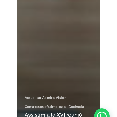
Actualitat Admira Visión
Congressos oftalmologia
Docència
Assistim a la XVI reunió
¿Tienes alguna duda?