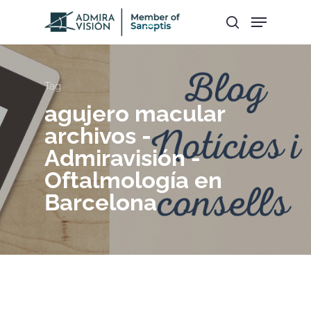
Hit enter to search or ESC to close
Tag
agujero macular
archivos -
Admiravisión -
Oftalmología en
Barcelona