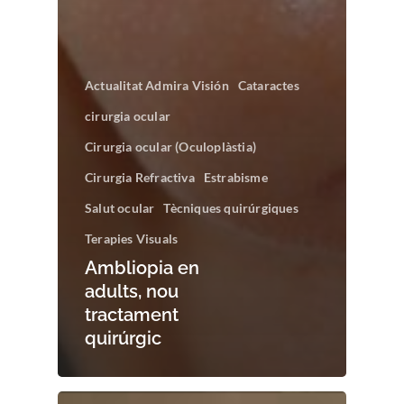
Actualitat Admira Visión
Cataractes
cirurgia ocular
Cirurgia ocular (Oculoplàstia)
Cirurgia Refractiva
Estrabisme
Salut ocular
Tècniques quirúrgiques
Terapies Visuals
Ambliopia en
adults, nou
tractament
quirúrgic