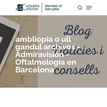
Hit enter to search or ESC to close
Tag
ambliopia o ull
gandul archivos -
Admiravisión -
Oftalmología en
Barcelona