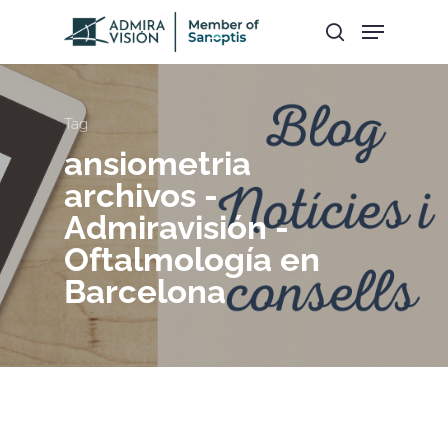
Hit enter to search or ESC to close
Tag
ansiometria
archivos -
Admiravisión -
Oftalmología en
Barcelona