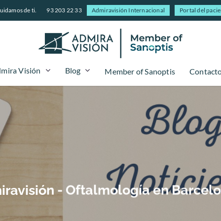
uidamos de ti.
93 203 22 33
Admiravisión Internacional
Portal del paci
mira Visión
Blog
Member of Sanoptis
Contact
iravisión - Oftalmología en Barcel