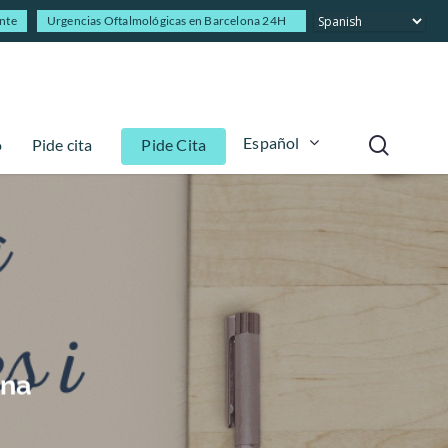
ente
Urgencias Oftalmológicas en Barcelona 24H
Español
o
Pide cita
Pide Cita
ona